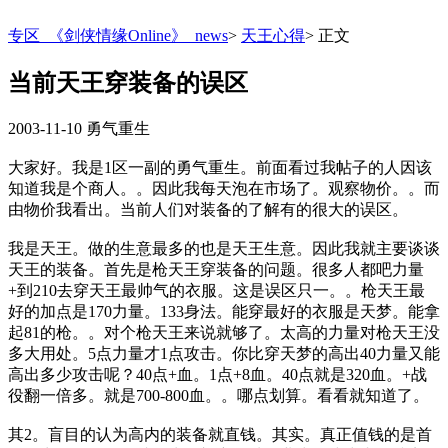
专区_《剑侠情缘Online》_news
>
天王心得
>
正文
当前天王穿装备的误区
2003-11-10
勇气重生
大家好。我是1区一副的勇气重生。前面看过我帖子的人因该
知道我是个商人。。因此我每天泡在市场了。观察物价。。而
由物价我看出。当前人们对装备的了解有的很大的误区。
我是天王。做的生意最多的也是天王生意。因此我就主要谈谈
天王的装备。首先是枪天王穿装备的问题。很多人都吧力量
+到210去穿天王最帅气的衣服。这是误区只一。。枪天王最
好的加点是170力量。133身法。能穿最好的衣服是天梦。能拿
起81的枪。。对个枪天王来说就够了。太高的力量对枪天王没
多大用处。5点力量才1点攻击。你比穿天梦的高出40力量又能
高出多少攻击呢？40点+血。1点+8血。40点就是320血。+战
役翻一倍多。就是700-800血。。哪点划算。看看就知道了。
其2。盲目的认为高内的装备就直钱。其实。真正值钱的是首