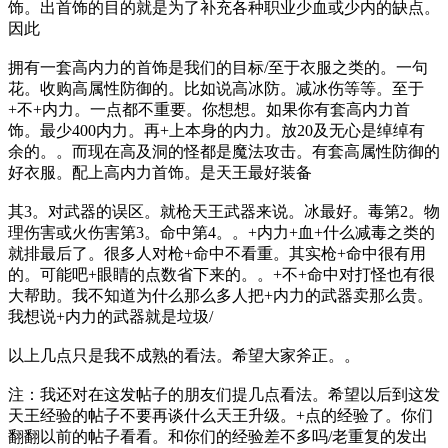
饰。出首饰的目的就是为了补充各种职业少血或少内的缺点。
因此
拥有一套高内力的首饰是我们的目标/至于衣服之类的。一句
花。收购高属性防御的。比如说高冰防。减冰伤等等。至于
+不+内力。一点都不重要。你想想。如果你有套高内力首
饰。最少400内力。再+上本身的内力。放20及无心是绰绰有
余的。。而现在高及洞的怪都是魔法攻击。有套高属性防御的
好衣服。配上高内力首饰。是天王最好装备
其3。对武器的误区。就枪天王武器来说。冰最好。毒第2。物
理伤害或火伤害第3。命中第4。。+内力+血+什么减毒之类的
就排最后了。很多人对枪+命中不看重。其实枪+命中很有用
的。可能吧+眼睛的点数省下来的。。+不+命中对打怪也有很
大帮助。我不知道为什么那么多人把+内力的武器卖那么贵。
我想说+内力的武器就是垃圾/
以上几点只是我不成熟的看法。希望大家斧正。。
注：我还对在这发帖子的朋友们提几点看法。希望以后到这发
天王经验的帖子不要再谈什么天王升级。+点的经验了。你们
翻翻以前的帖子看看。和你们的经验差不多吗/老重复的发出