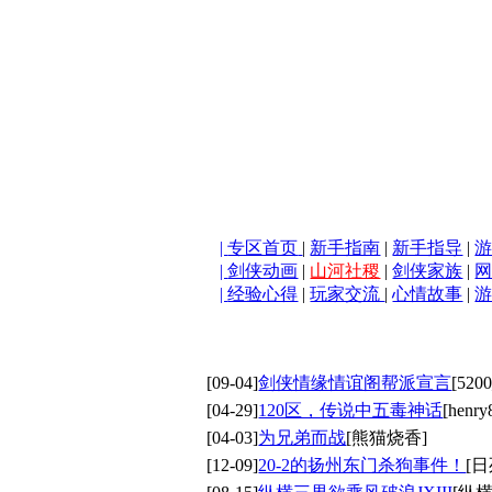
|
专区首页
|
新手指南
|
新手指导
|
|
剑侠动画
|
山河社稷
|
剑侠家族
|
|
经验心得
|
玩家交流
|
心情故事
|
[09-04]
剑侠情缘情谊阁帮派宣言
[5200
[04-29]
120区，传说中五毒神话
[henry
[04-03]
为兄弟而战
[熊猫烧香]
[12-09]
20-2的扬州东门杀狗事件！
[