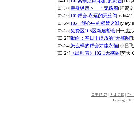
[04-01]
102紫禁之颠-我们的家园
[10
[03-30]
亲身经历＾＿＾无殇阁
[叼蛮
[03-29]
102帮会-永远的无殇阁
[ridu411
[03-29]
102-1我心中的紫禁之巅
[yueyu
[03-28]
免费区105区新建帮会
[十七世
[03-27]
献给：春日里绽放的“无殇阁”
[03-24]
怎么样的帮会才能永恒
[小吕飞
[03-24]
《出师表》102-1无殇阁
[焚天℃
关于17173
|
人才招聘
|
广告
Copyright © 20