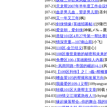
[08-15]
纵横三界欲乘风破浪JXIII
[纵
[07-23]
天龙帮2007年半年度工作会议
[07-13]
血是男儿血，盟是男儿盟
[圣
[07-09]
又一年又三年
[枫]
[07-05]
剑侠情缘{英雄招募帖}
[沙隆巴
[05-06]
爱皇朝，爱剑侠
[神氣メ№→鷹
[04-30]
质疑101区4月27号第一帮比
[04-29]
情深意重---107南山苑
[小飞]
[04-20]
110区-金兰结义
[菩提心]
[04-16]
108区傲世衰败的秘密和未来
[04-09]
免费区100-1英雄殿惊人内幕
[
[04-06]
<风雨同路>帝国的崛起(4-1)
[
[04-05]
【109区列传】之〖≯義≮帮概
[04-05]
嗜血盟105的帮规和发展方向
[
[04-05]
我最爱的109-1义帮
[109yangya
[04-03]
转载101区大唐帮主文章
[转载
[04-03]
109情义江湖紧急收人!!
[chying
[04-01]
缘起缘落帮会--你的舞台,我的