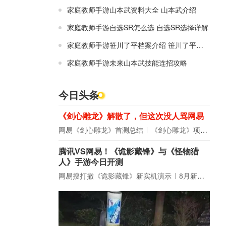
家庭教师手游山本武资料大全 山本武介绍
家庭教师手游自选SR怎么选 自选SR选择详解
家庭教师手游笹川了平档案介绍 笹川了平资料大全
家庭教师手游未来山本武技能连招攻略
今日头条
《剑心雕龙》解散了，但这次没人骂网易
网易《剑心雕龙》首测总结
《剑心雕龙》项目宣布解散
腾讯VS网易！《诡影藏锋》与《怪物猎
人》手游今日开测
网易搜打撤《诡影藏锋》新实机演示
8月新游前瞻：《诡秘之主》领衔