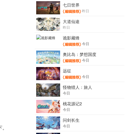
七日世界
昨日
大道仙途
昨日
诡影藏锋
今日
奥比岛：梦想国度
今日
远征
今日
怪物猎人：旅人
今日
桃花源记2
今日
问剑长生
今日
下。