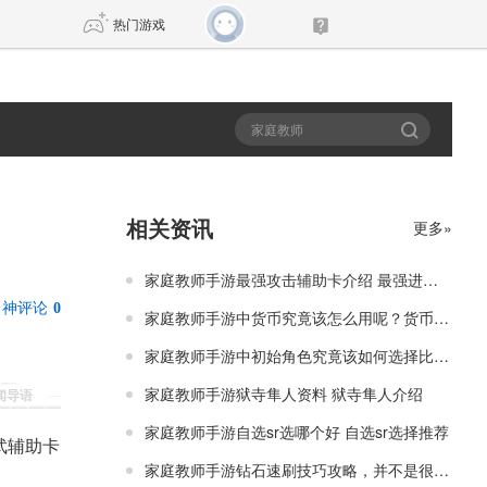
热门游戏
DNF
传奇4
剑网3旗舰版
新天龙八部
相关资讯
更多»
自由
诛仙世界
新仙侠5
家庭教师手游最强攻击辅助卡介绍 最强进攻辅助卡排行榜
神评论
0
家庭教师手游中货币究竟该怎么用呢？货币使用心得
家庭教师手游中初始角色究竟该如何选择比较好呢
家庭教师手游狱寺隼人资料 狱寺隼人介绍
新闻导语
家庭教师手游自选sr选哪个好 自选sr选择推荐
武辅助卡
家庭教师手游钻石速刷技巧攻略，并不是很困难