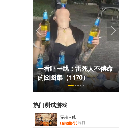
霸赛大区火
一看吓一跳：雷死人不偿命
的囧图集（1170）
p
热门测试游戏
穿越火线
昨日