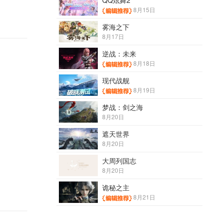
QQ炫舞2
8月15日
雾海之下
8月17日
逆战：未来
8月18日
现代战舰
8月19日
梦战：剑之海
8月20日
遮天世界
8月20日
大周列国志
8月20日
诡秘之主
8月21日