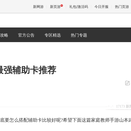
新网游
新页游
礼包/激活码
今日开服
热门页游
攻略
官方公告
专区精选
热门专题
魔兽
天堂
最强辅助卡推荐
王权与
17173 
底要怎么搭配辅助卡比较好呢?希望下面这篇家庭教师手游山本