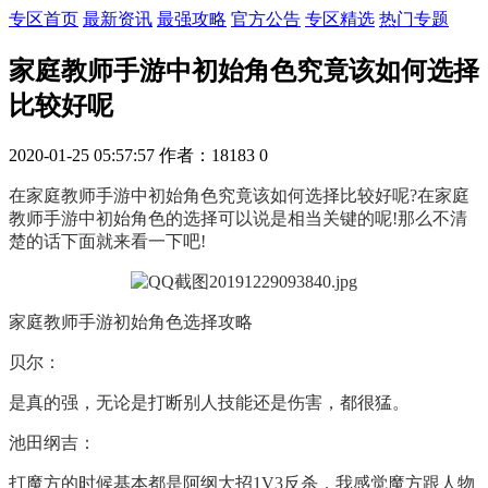
专区首页
最新资讯
最强攻略
官方公告
专区精选
热门专题
家庭教师手游中初始角色究竟该如何选择
比较好呢
2020-01-25 05:57:57
作者：18183
0
在家庭教师手游中初始角色究竟该如何选择比较好呢?在家庭
教师手游中初始角色的选择可以说是相当关键的呢!那么不清
楚的话下面就来看一下吧!
家庭教师手游初始角色选择攻略
贝尔：
是真的强，无论是打断别人技能还是伤害，都很猛。
池田纲吉：
打魔方的时候基本都是阿纲大招1V3反杀，我感觉魔方跟人物