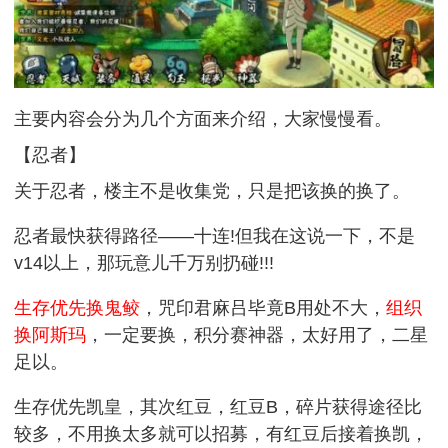
主要内容会分为几个方面来介绍，大家慢慢看。
【忍者】
关于忍者，楼主不是收集党，只是把该换的换了。
忍者最快获得路径——十连!但我在这说一下，不是
v14以上，那玩意儿千万别扔碰!!!
生存优先换鬼鲛
，咒印君麻吕毕竟B用处不大，
组织
换阿斯玛
，一定要换，积分赛神器，太好用了，二星
足以。
生存优先凯皇，其次红豆，红豆B，碎片获得途径比
较多，不用换太多就可以招募，有红豆后接着换凯，