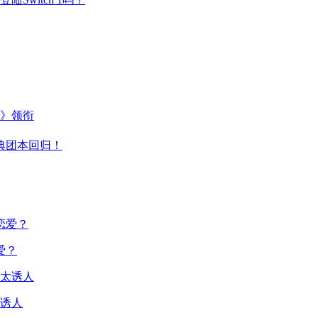
主》领衔
典团本回归！
爱？
诱人