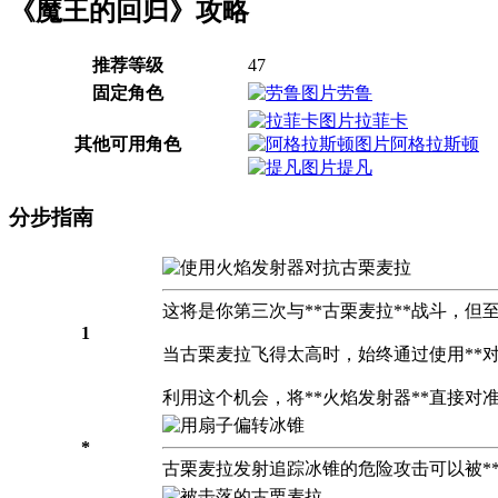
《魔王的回归》攻略
推荐等级
47
固定角色
劳鲁
拉菲卡
其他可用角色
阿格拉斯顿
提凡
分步指南
这将是你第三次与**古栗麦拉**战斗，但至少
1
当古栗麦拉飞得太高时，始终通过使用**
利用这个机会，将**火焰发射器**直接
*
古栗麦拉发射追踪冰锥的危险攻击可以被**反击技能*