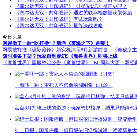
《塞尔达无双：封印战记》《封印战记》是正史吗？
《塞尔达无双：封印战记》通过关联存档数据获取奖励
《塞尔达无双：封印战记》有试玩版吗？
《塞尔达无双：封印战记》最终决战攻略
今日头条
网易做了一款“吃打撤”？新游《雾海之下》首曝！
网易搜打撤《诡影藏锋》新实机演示
8月新游前瞻：《诡秘之
随时准备下架？玩家自制虚幻5《魔兽世界》即将上线
《魔兽世界》国服整治公告
《魔兽世界》TBC周年大更：双经
一看吓一跳：雷死人不偿命的囧图集（1169）
盘点8月扎堆上线的影游：玩家想扔核弹，结果只能谈恋
绅士日报：国服停服，但日服依旧活得滋润！涩涩新角太