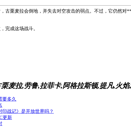
后，古栗麦拉会倒地，并
失去对空攻击的弱点
。不过，它仍然对*
败，完成这场战斗。
栗麦拉,劳鲁,拉菲卡,阿格拉斯顿,提凡,火焰
需要多久
名
封印战记》是开放世界吗？
C更新
时