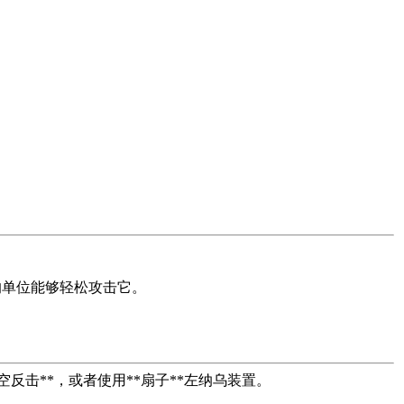
。
的单位能够轻松攻击它。
的**时空反击**，或者使用**扇子**左纳乌装置。