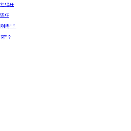
猖狂
需"？
7