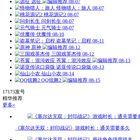
远征
08-07
怪物猎人：旅人
08-07
桃花源记2
08-07
问剑长生
08-07
元气骑士
08-07
伏魔传
08-10
盗墓笔记：启程
08-11
原神
08-12
三国戏英杰传
08-12
苍翼：混沌效应
08-13
诺亚传说口袋版
08-13
仙山小农
08-14
QQ炫舞2
08-15
17173发号
精华推荐
更多»
《塞尔达无双：封印战记》游戏时长：通关需要多久