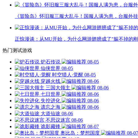
《冒险岛》怀旧服三服大乱斗！国服人满为患，台服外挂
正惊漫谈：从MU开始，为什么网游翅膀成了"躲不掉的刚
热门测试游戏
炉石传说
08-05
仙侠世界
08-05
时空猎人·觉醒
08-05
穿越火线
08-06
三国大领主
08-06
七日世界
08-06
失控进化
08-06
遗忘之海
08-06
大道仙途
08-06
不思议迷宫
08-06
诡影藏锋
08-07
奥比岛：梦想国度
08-0