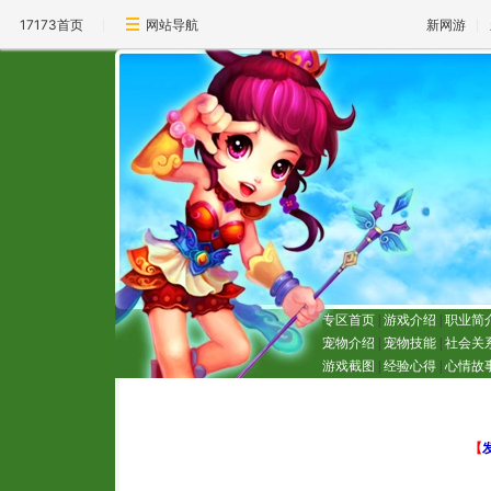
17173首页
网站导航
新网游
专区首页
|
游戏介绍
|
职业简
宠物介绍
|
宠物技能
|
社会关
游戏截图
|
经验心得
|
心情故
【