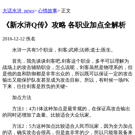
大话水浒_news
>
心情故事
>
正文
《新水浒Q传》攻略 各职业加点全解析
2016-12-12
佚名
水浒一共有5个职业，剑客;武师;法师;道士;医生。
首先，我先谈谈剑客吧,剑客这个职业，多半可以理解为
战场上的攻击辅助职业，怎么说呢，剑客虽然是物理系的，但
是他的血和防御都是非常出众的，所以既可以保证一定的攻击
输出又能保护队友甚至成为攻击目标。所以，有时候一场PK
下来，往往剑客是胜负的关键~
加点方法
方法1：4力1体这种加点是最常规的，在保证高攻击输出
的同时还增加了血量。比较适合大众玩家。
方法2：5力这种加点比较适合人民币玩家，因为全力加点
的话，确实攻击会很高，但是血非常的少，所以只能靠装备来