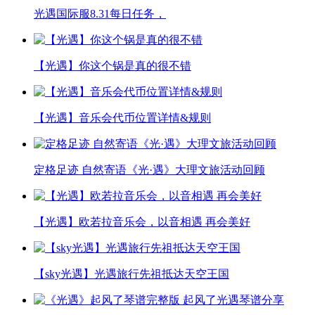
光遇国际服8.31每日任务，
【光遇】你这个锅是真的很不错
【光遇】音乐会代币位置详情&规则
定格足迹 自然寄语《光·遇》大理文旅活动回顾
【光遇】欧若拉音乐会，以音相遇 再会美好
【sky光遇】光遇旅行先祖抵达天空王国