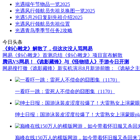
光遇端午节物品一览2025
光遇风行领航员先祖兑换图一览2025
光遇5月29日复刻先祖介绍2025
光遇风行领航员先祖位置
光遇青鸟季季节任务2攻略
今日头条
《剑心雕龙》解散了，但这次没人骂网易
网易《剑心雕龙》首测总结
《剑心雕龙》项目宣布解散
腾讯VS网易！《诡影藏锋》与《怪物猎人》手游今日开测
网易搜打撤《诡影藏锋》新实机演示
8月新游前瞻：《诡秘之
一看吓一跳：雷死人不偿命的囧图集（1170）
绅士日报：国游泳装皮涩度拉爆了！大雷熟女上演蒙眼pla
巅峰在线150万人的横版网游，如今带着怀旧服又杀回来