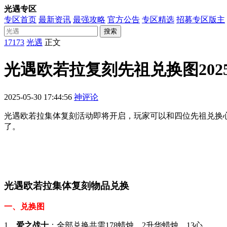
光遇专区
专区首页
最新资讯
最强攻略
官方公告
专区精选
招募专区版主
搜索
17173
光遇
正文
光遇欧若拉复刻先祖兑换图202
2025-05-30 17:44:56
神评论
光遇欧若拉集体复刻活动即将开启，玩家可以和四位先祖兑换
了。
光遇欧若拉集体复刻物品兑换
一、兑换图
1、
爱之战士
：全部兑换共需178蜡烛、2升华蜡烛、13心。