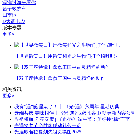
漂洋过海来看你
笛子救护车
四季歌
D大调卡农
版本专题
更多»
【世界微笑日】用微笑和光之生物们打个招呼吧~
【双子座特辑】盘点王国中古灵精怪的动作
相关资讯
更多»
我有“遇”感 星动了！丨 《光·遇》六周年 星动庆典
云端共庆 美味相伴丨《光·遇》x必胜客 联动更新内容公
先祖领航 舟渡安康 | 《光·遇》端午节：美好接“粽”而至
光遇绘梦节必胜客联动礼包一览
光遇欧若拉复刻先祖兑换图2025