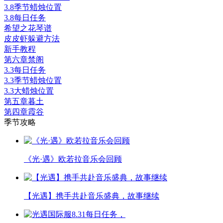
3.8季节蜡烛位置
3.8每日任务
希望之花琴谱
皮皮虾躲避方法
新手教程
第六章禁阁
3.3每日任务
3.3季节蜡烛位置
3.3大蜡烛位置
第五章暮土
第四章霞谷
季节攻略
《光·遇》欧若拉音乐会回顾
【光遇】携手共赴音乐盛典，故事继续