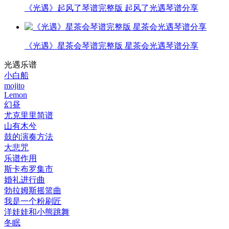
《光遇》起风了琴谱完整版 起风了光遇琴谱分享
《光遇》星茶会琴谱完整版 星茶会光遇琴谱分享
光遇乐谱
小白船
mojito
Lemon
幻昼
尤克里里简谱
山有木兮
鼓的演奏方法
大悲咒
乐谱作用
斯卡布罗集市
婚礼进行曲
勃拉姆斯摇篮曲
我是一个粉刷匠
洋娃娃和小熊跳舞
冬眠