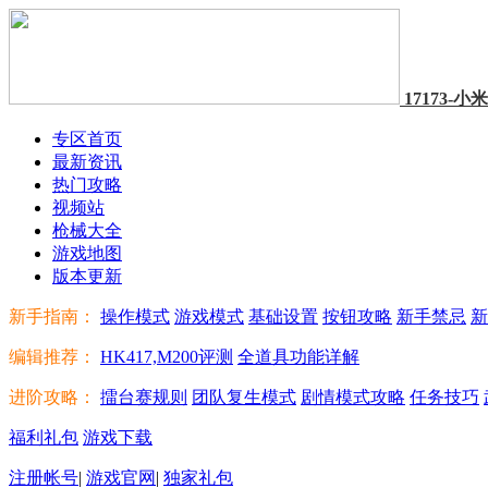
17173-
专区首页
最新资讯
热门攻略
视频站
枪械大全
游戏地图
版本更新
新手指南：
操作模式
游戏模式
基础设置
按钮攻略
新手禁忌
新
编辑推荐：
HK417,M200评测
全道具功能详解
进阶攻略：
擂台赛规则
团队复生模式
剧情模式攻略
任务技巧
福利礼包
游戏下载
注册帐号
|
游戏官网
|
独家礼包