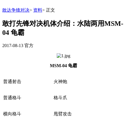
敢达争锋对决
>
资料
>
正文
敢打先锋对决机体介绍：水陆两用MSM-
04 龟霸
2017-08-13
官方
MSM-04
龟霸
普通射击
火神炮
普通格斗
格斗爪
横向格斗
甩臂攻击