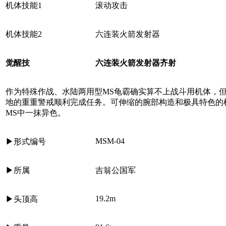
机体技能
1
滚动攻击
机体技能
2
六连装火箭发射器
觉醒技
六连装火箭发射器齐射
作为特殊作战、水陆两用型
MS
龟霸确实算不上战斗用机体，
地的重重警戒顺利完成任务。可伸缩的腕部构造和极具特色的
MS
中
一抹异色
。
MSM-04
▶
形式编号
▶
所属
吉翁公国军
19.2m
▶
头顶高