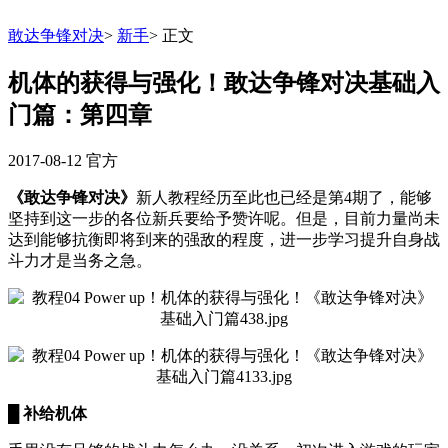
敢达争锋对决
>
新手
>
正文
机体的获得与强化！敢达争锋对决基础入
门篇：第四章
2017-08-12
官方
《敢达争锋对决》
新人教程经历至此也已经是第4期了，能够
坚持到这一步的各位新兵要给予赞许呢。但是，目前力量尚未
达到能够抗衡即将到来的强敌的程度，进一步学习提升自身战
斗力才是当务之急。
█
补给机体