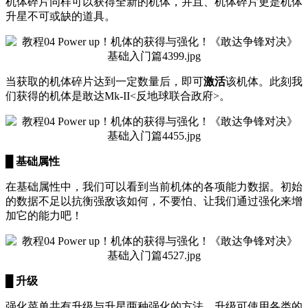
机体碎片同样可以获得全新的机体，并且、机体碎片更是机体
升星不可或缺的道具。
当获取的机体碎片达到一定数量后，即可
激活
该机体。此刻我
们获得的机体是敢达Mk-II<反地球联合政府>。
█
基础属性
在基础属性中，我们可以看到当前机体的各项能力数据。初始
的数据不足以抗衡强敌该如何，不要怕、让我们通过强化来增
加它的能力吧！
█
升级
强化菜单共有升级与升星两种强化的方法。升级可使用各类的