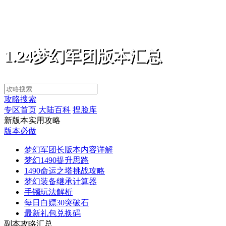
1.24梦幻军团版本汇总
攻略搜索
专区首页
大陆百科
捏脸库
新版本实用攻略
版本必做
梦幻军团长版本内容详解
梦幻1490提升思路
1490命运之塔挑战攻略
梦幻装备继承计算器
手镯玩法解析
每日白嫖30突破石
最新礼包兑换码
副本攻略汇总