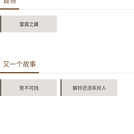
首领
雷霆之翼
又一个故事
势不可挡
解铃还须系铃人