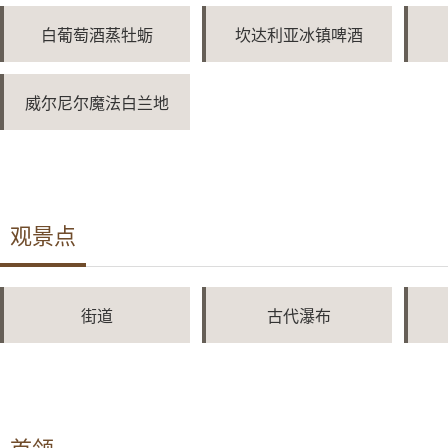
白葡萄酒蒸牡蛎
坎达利亚冰镇啤酒
威尔尼尔魔法白兰地
观景点
街道
古代瀑布