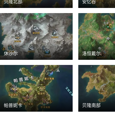
贝隆北部
安忆谷
休沙尔
洛恒戴尔
帕普妮卡
贝隆南部