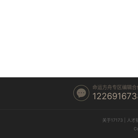
命运方舟专区编辑合
122691673
关于17173
|
人才
Co