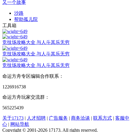
又一个故事
沙路
帮助孤儿院
工具箱
竞技场攻略大全 与人斗其乐无穷
竞技场攻略大全 与人斗其乐无穷
竞技场攻略大全 与人斗其乐无穷
命运方舟专区编辑合作联系：
1226916738
命运方舟玩家交流群：
565225439
关于17173
|
人才招聘
|
广告服务
|
商务洽谈
|
联系方式
|
客服中
心
|
网站导航
Copyright © 2001-2026 17173. All rights reserved.