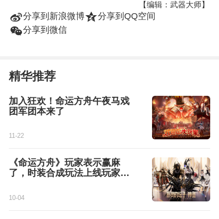
【编辑：武器大师】
t
z
分享到新浪微博
分享到QQ空间
w
分享到微信
精华推荐
加入狂欢！命运方舟午夜马戏
团军团本来了
11-22
《命运方舟》玩家表示赢麻
了，时装合成玩法上线玩家凌
晨蹲守薅官方羊毛
10-04