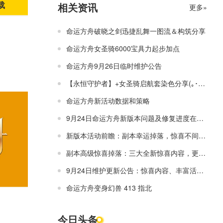
相关资讯
载
更多»
命运方舟破晓之剑迅捷乱舞一图流＆构筑分享
命运方舟女圣骑6000宝具力起步加点
命运方舟9月26日临时维护公告
【永恒守护者】+女圣骑启航套染色分享(｡･ω･｡)
命运方舟新活动数据和策略
9月24日命运方舟新版本问题及修复进度在线公告
新版本活动前瞻：副本幸运掉落，惊喜不间断~
副本高级惊喜掉落：三大全新惊喜内容，更有宝珠栏位解放开启！
9月24日维护更新公告：惊喜内容、丰富活动正式开启！
命运方舟变身幻兽 413 指北
今日头条