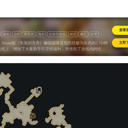
友服“逐鹿中原”火爆上
一看吓一跳：雷
，回馈18年天下老头
的囧图集（1168
查看
副本
动作
暗黑风
海外
次世代游戏
神话
魔幻
机甲
立即
Steam版《失落的方舟》确实能算是现阶段极为出色的2.5D网
系统上，增加了大量新手引导性福利，并优化了游戏内的经济
氪金的前提下，进行公平的竞争与游戏，实属不易。唯一需要
的福利待遇，究竟是亚马逊代理长期运营的方针，还是他们为了吸