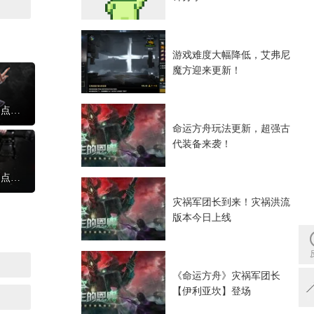
游戏难度大幅降低，艾弗尼
魔方迎来更新！
命运方舟召唤师职业攻略 召唤师练级加点方案
命运方舟玩法更新，超强古
代装备来袭！
命运方舟毁灭者职业攻略 毁灭者练级加点方案
灾祸军团长到来！灾祸洪流
版本今日上线
《命运方舟》灾祸军团长
【伊利亚坎】登场