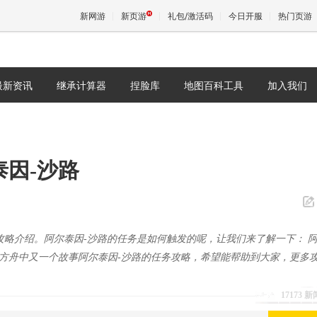
新网游
新页游
礼包/激活码
今日开服
热门页游
最新资讯
继承计算器
捏脸库
地图百科工具
加入我们
魔兽
天堂
泰因-沙路
王权与
略介绍。阿尔泰因-沙路的任务是如何触发的呢，让我们来了解一下： 
是命运方舟中又一个故事阿尔泰因-沙路的任务攻略，希望能帮助到大家，更多
17173 