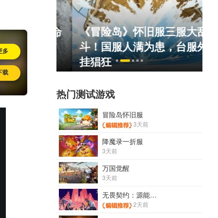
《冒险岛》怀旧服三服大乱
死人不偿命
斗！国服人满为患，台服外
）
更多
挂猖狂
下载
热门测试游戏
冒险岛怀旧服
3天前
降魔录一折服
3天前
万国觉醒
3天前
无畏契约：源能行动
2天前