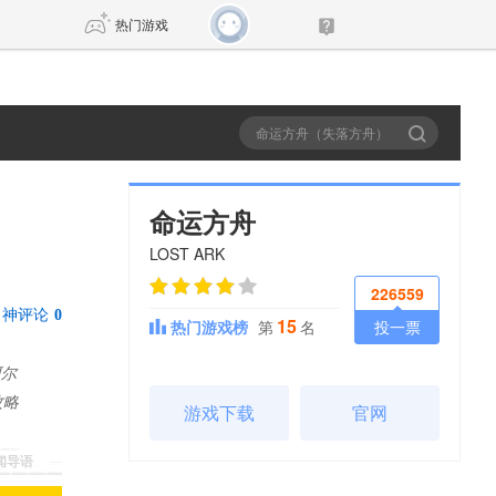
热门游戏
DNF
传奇4
剑网3旗舰版
新天龙八部
命运方舟
LOST ARK
自由
诛仙世界
新仙侠5
226559
神评论
0
15
热门游戏榜
第
名
投一票
阿尔
攻略
游戏下载
官网
新闻导语