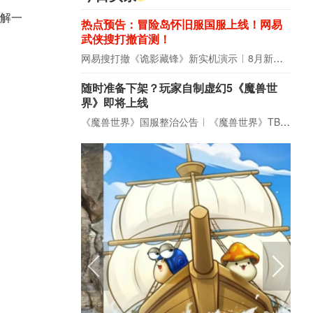
解一
热点预告：冒险岛怀旧服国服上线！网易
武侠搜打撤首测！
网易搜打撤《诡影藏锋》新实机演示
8月新游前瞻：《诡秘之主》领衔
随时准备下架？玩家自制虚幻5《魔兽世
界》即将上线
《魔兽世界》国服整治公告
《魔兽世界》TBC周年大更：双经典团本回归！