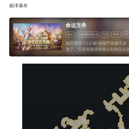
丽泽瀑布
老
命运方舟
线
奇幻
动作角色扮演
写实
即时
PK
RPG
多人联机
冒险
模拟
抛开某些“ZZ正确”的细节因素不谈，
游了。它在韩服原本就出彩的玩法
与货币系统，让每一位玩家都在不
我们担忧的是，目前Steam专属
引人气故意搞出的限时活动呢？