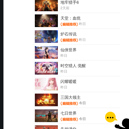
地牢猎手6
2天前
天堂：血统
昨日
炉石传说
昨日
仙侠世界
昨日
时空猎人·觉醒
昨日
闪耀暖暖
昨日
三国大领主
今日
七日世界
今日
失控进化