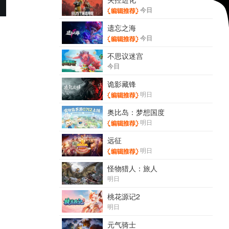
今日
遗忘之海
今日
不思议迷宫
今日
诡影藏锋
明日
奥比岛：梦想国度
明日
远征
明日
怪物猎人：旅人
明日
桃花源记2
明日
元气骑士