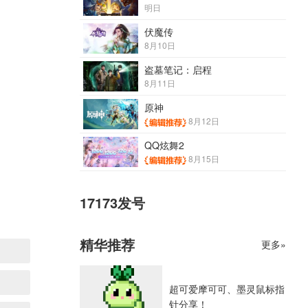
明日
伏魔传
8月10日
盗墓笔记：启程
8月11日
原神
8月12日
QQ炫舞2
8月15日
17173发号
精华推荐
更多»
超可爱摩可可、墨灵鼠标指
针分享！