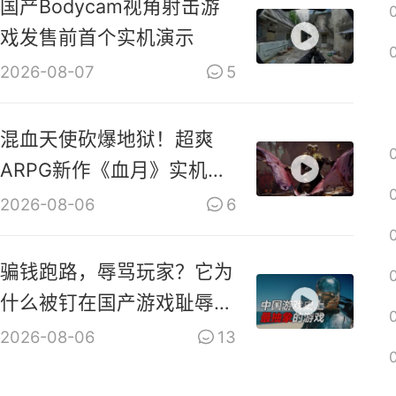
国产Bodycam视角射击游
戏发售前首个实机演示
2026-08-07
5
混血天使砍爆地狱！超爽
ARPG新作《血月》实机演
示视频
2026-08-06
6
骗钱跑路，辱骂玩家？它为
什么被钉在国产游戏耻辱柱
上？【是个人物10】
2026-08-06
13