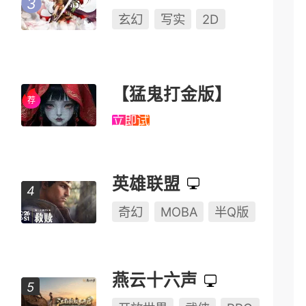
玄幻
写实
2D
【猛鬼打金版】
立即试玩
英雄联盟
奇幻
MOBA
半Q版
燕云十六声