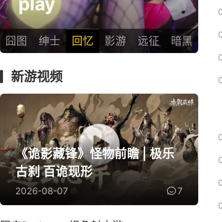
了！
囧图
绅士
回忆
影游
远征
暗黑
新游视频
《诡影藏锋》怪物前瞻 | 极乐
古刹 百诡现形
2026-08-07
7