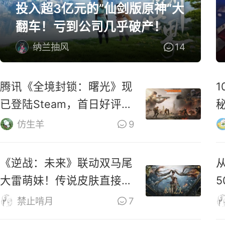
投入超3亿元的”仙剑版原神“大
翻车！亏到公司几乎破产！
纳兰抽风
14
腾讯《全境封锁：曙光》现
已登陆Steam，首日好评率
仅31%
M
仿生羊
9
《逆战：未来》联动双马尾
大雷萌妹！传说皮肤直接免
费送！
禁止啃月
7