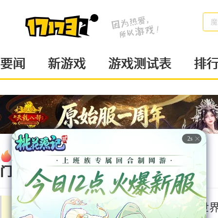
魔
要闻
新游戏
游戏测试表
排
热
新游
页
动作
戏
游
RPG
门
地下城与勇士
魔兽世