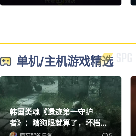
单机/主机游戏精选
韩国类魂《遗迹第一守护
者》：瞎狗眼就算了，坏档算
怎么个事！
蘑菇鸭的日常
5