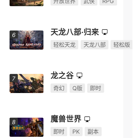
开放世界
武侠
RPG
天龙八部·归来
轻松天龙
天龙八部
轻松版
龙之谷
奇幻
Q版
即时
魔兽世界
即时
PK
副本