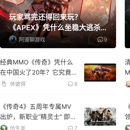
玩家骂完还得回来玩？
《APEX》凭什么坐稳大逃杀
第一桌？
阿道聊游戏
9
经典MMO《传奇》凭什么
在中国火了20年？它究竟
好玩在哪？
休彼得
8
《传奇4》五周年专属MV
出炉，新职业“精灵士” 即将
上线
仿生羊
7