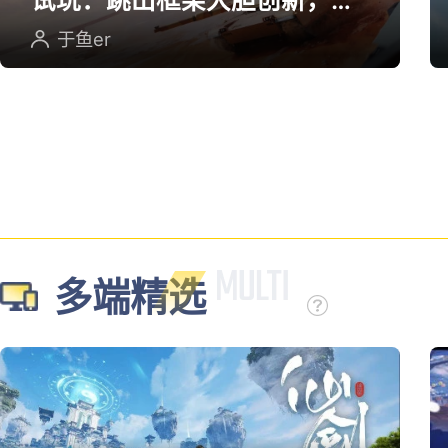
试玩：跳出框架大胆创新，用
英雄射击重塑坦克对战
于鱼er
多端精选