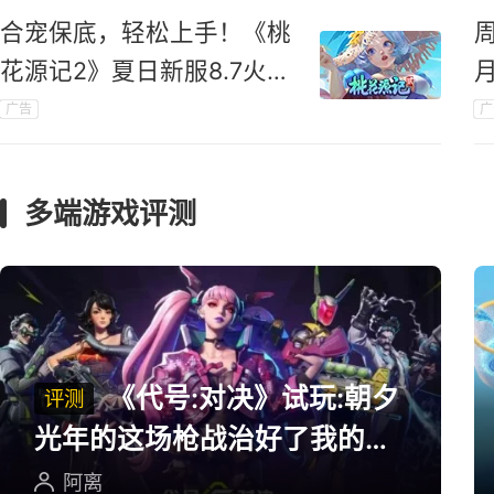
合宠保底，轻松上手！《桃
花源记2》夏日新服8.7火爆
开启
广告
广
礼
多端游戏评测
《代号:对决》试玩:朝夕
评测
光年的这场枪战治好了我的低
血压
阿离