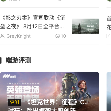
《影之刃零》官宣联动《堡
垒之夜》 8月12日全平台预
售
GreyKnight
10
广
端游评测
《坦克世界：征程》CJ
评测