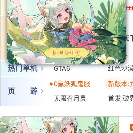
网 游
冒险岛怀旧服
暗黑:鬼道士
王者荣耀世界
鸣潮
多端游戏
洛克王国:世界
三国:天
蓝色星原:旅谣
三国:天
无限大
热门单机
GTA6
红色沙
0氪妖狐鬼服
新版本:
页 游
无限召月灵
首发:破