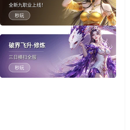
全新九职业上线！
秒玩
破界飞升·修炼
三日横扫全服
秒玩