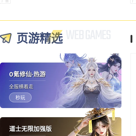
新手礼包
广告
广
页游精选
0氪修仙·热游
全服横着走
秒玩
道士无限加强版