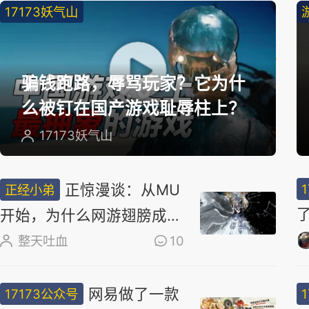
17173妖气山
精
选
骗钱跑路，辱骂玩家？它为什
么被钉在国产游戏耻辱柱上？
17173妖气山
正惊漫谈：从MU
正经小弟
开始，为什么网游翅膀成
了"躲不掉的刚需"？
整天吐血
10
网易做了一款
17173公众号