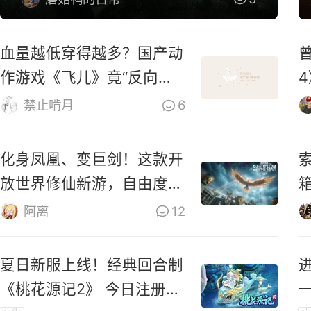
血量越低穿得越多？国产动
作游戏《飞儿》竟“反向爆
衣”
禁止啃月
6
化身凤凰、变巨剑！这款开
索
放世界修仙新游，自由度有
够野！
阿离
12
夏日新服上线！经典回合制
《桃花源记2》 今日注册领