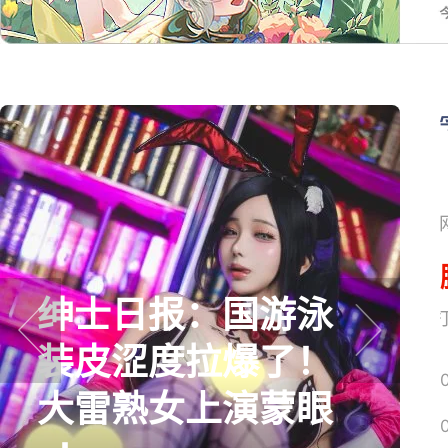
巅峰在线150万人的
网易搜
横版网游，如今带
prev
next
着怀旧服又杀回来