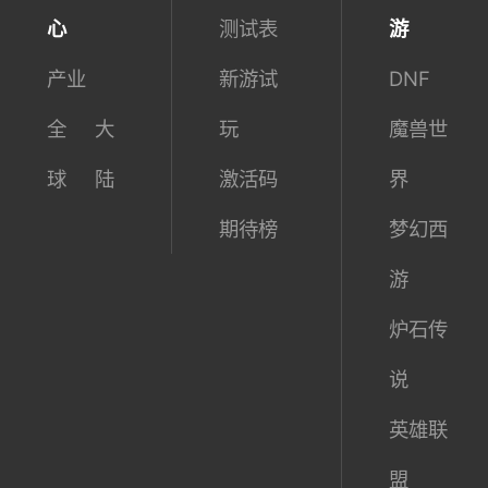
心
测试表
游
产业
新游试
DNF
全
大
玩
魔兽世
球
陆
激活码
界
期待榜
梦幻西
游
炉石传
说
英雄联
盟