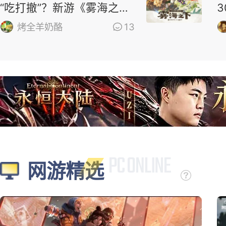
“吃打撤”？新游《雾海之
下》首曝！
烤全羊奶酪
13
网游精选