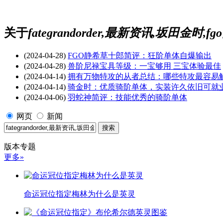
关于
fategrandorder,最新资讯,坂田金时,
(2024-04-28)
FGO静希草十郎简评：狂阶单体自爆输出
(2024-04-28)
兽阶尼禄宝具等级：一宝够用 三宝体验最佳
(2024-04-14)
拥有万物特攻的从者总结：哪些特攻最容易
(2024-04-14)
骑金时：优质骑阶单体，实装许久依旧可就
(2024-04-06)
羽蛇神简评：技能优秀的骑阶单体
网页
新闻
版本专题
更多»
命运冠位指定梅林为什么是英灵