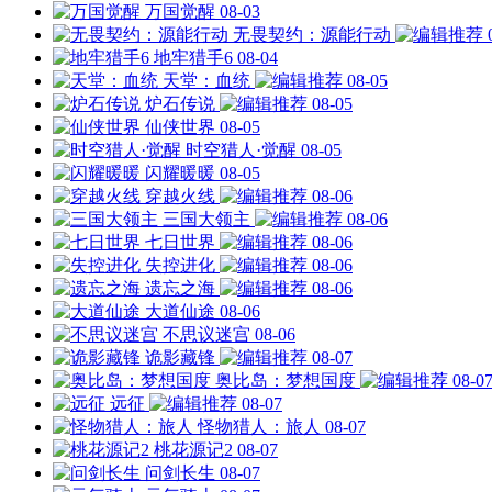
万国觉醒
08-03
无畏契约：源能行动
地牢猎手6
08-04
天堂：血统
08-05
炉石传说
08-05
仙侠世界
08-05
时空猎人·觉醒
08-05
闪耀暖暖
08-05
穿越火线
08-06
三国大领主
08-06
七日世界
08-06
失控进化
08-06
遗忘之海
08-06
大道仙途
08-06
不思议迷宫
08-06
诡影藏锋
08-07
奥比岛：梦想国度
08-0
远征
08-07
怪物猎人：旅人
08-07
桃花源记2
08-07
问剑长生
08-07