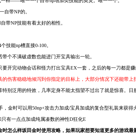
一样——唯一一个自带np增加类技能的英灵。唯一一个。
一自带NP的。
自带NP技能有着太好的相性。
能np槽直接0-100。
话带个不满破虚数也能进门开宝具输出一轮。
只要开完动物会话和怪力打出宝具EX一套，之后的每一刀都是赚
具的伤害稳稳地倾泻到你指定的目标上，大部分情况下还能带上指
算特别泛用的特效，几率定身不能太指望不过出了就是惊喜。日
，金时可以用50np+攻击力加成/宝具加成的复合型礼装来获得
和只有一点点加成纯属凑数的神性D狂化E
er国服坂田金时怎么样坂田金时使用攻略，如果玩家想要知道更多的游