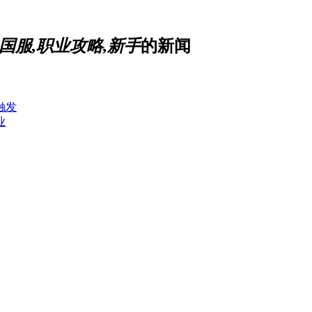
fgo国服,职业攻略,新手
的新闻
触发
业