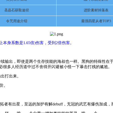
圣晶石获取途径
进阶素材掉落表
令咒用途介绍
最强四星从者TOP3
本身系数是1.65倍)伤害，受到2倍伤害。
持续输出，即使是两个生存技能的海叔也一样。黑狗的特殊性在
想必很多人经历道中过不舍得开闪避被小怪一下暴击打残的尴尬。
输出打出来。
阶。
开拓者有出星，至远的加护有解debuff，无冠的武艺有爆伤加成