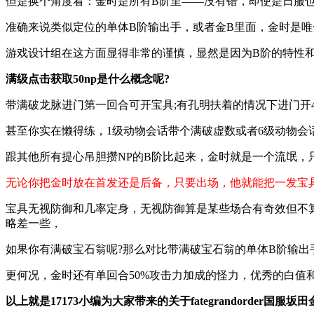
但是换个角度看：金时是所有B阶里——没有错，即使是日服也
准确来说类似定位的单体B阶输出手，或者金B里面，金时是唯
游戏设计组在这方面显得非常的谨慎，显然是因为B阶的特性和
满级点击获取50np是什么概念呢?
带满破龙脉进门第一回合可开宝具;有孔明扶着的情况下进门开4个技
甚至你实在懒得练，1级动物会话带个满破虚数或者6级动物会
跟其他所有提心吊胆攒NP的B阶比起来，金时就是一个流氓，
无论你把金时放在首发还是后备，只要出场，他就能把一发宝
宝具无视防御和几率定身，无视防御算是某些场合有奇效但不
略差一些，
如果你有满破宝石翁呢?那么对比带满破宝石翁的单体B阶输出手
更何况，金时还有单回合50%攻击力加成的怪力，优秀的白值
以上就是17173小编为大家带来的关于fategrandord