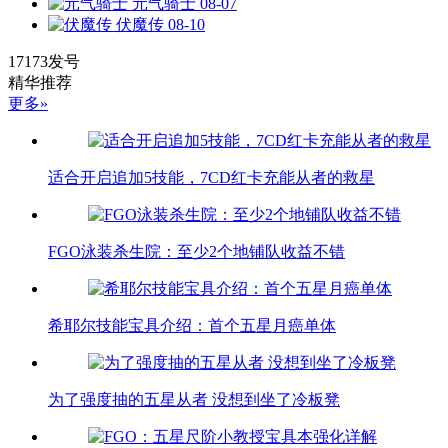
元气骑士
08-07
伏魔传
08-10
17173发号
精华推荐
更多»
适合开启追加5技能，7CD红卡充能从者的救星
FGO泳装杀生院：至少2个地铺队收益不错
希耶尔技能宝具介绍：首个五星月癌单体
为了强度抽的五星从者 没想到坐了冷板凳