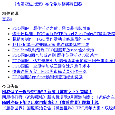
《命运冠位指定》布伦希尔德英灵图鉴
相关资讯
更多»
FGO国服：赝作活动之后，黑贞暴击队雏形
该细还得细！FGO国服FATE/Accel Zero Order/FZ联动攻
超精美制作！FGO赝作活动攻略最后的冲刺
17173招募手游兼职玩家 也许你能拯救世界
Fate Zero联动预热 FGO国服开放saber金A卡池
FGO国服3回合加成速刷-赝作英灵活动70级杀本
FGO国服：达芬奇与七人·贋作杀本全加成三回合速刷-
FGO国服：全显学加成三回合速刷赝作术本
快来许愿五宝！FGO黑贞德英灵列传一览
FGO国服App Store畅销榜登顶纪念奖励
今日头条
网易做了一款“吃打撤”？新游《雾海之下》首曝！
网易搜打撤《诡影藏锋》新实机演示
8月新游前瞻：《诡秘之
随时准备下架？玩家自制虚幻5《魔兽世界》即将上线
《魔兽世界》国服整治公告
《魔兽世界》TBC周年大更：双经