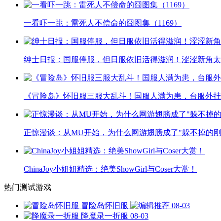
一看吓一跳：雷死人不偿命的囧图集（1169）
绅士日报：国服停服，但日服依旧活得滋润！涩涩新角太
《冒险岛》怀旧服三服大乱斗！国服人满为患，台服外挂
正惊漫谈：从MU开始，为什么网游翅膀成了"躲不掉的刚
ChinaJoy小姐姐精选：绝美ShowGirl与Coser大赏！
热门测试游戏
冒险岛怀旧服
08-03
降魔录一折服
08-03