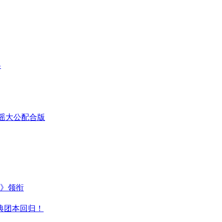
略
童谣大公配合版
主》领衔
典团本回归！