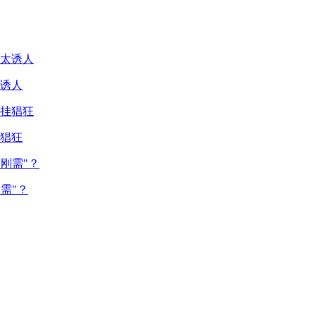
诱人
猖狂
需"？