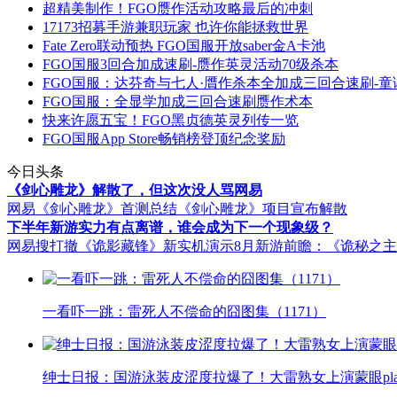
超精美制作！FGO赝作活动攻略最后的冲刺
17173招募手游兼职玩家 也许你能拯救世界
Fate Zero联动预热 FGO国服开放saber金A卡池
FGO国服3回合加成速刷-赝作英灵活动70级杀本
FGO国服：达芬奇与七人·贋作杀本全加成三回合速刷-
FGO国服：全显学加成三回合速刷赝作术本
快来许愿五宝！FGO黑贞德英灵列传一览
FGO国服App Store畅销榜登顶纪念奖励
今日头条
《剑心雕龙》解散了，但这次没人骂网易
网易《剑心雕龙》首测总结
《剑心雕龙》项目宣布解散
下半年新游实力有点离谱，谁会成为下一个现象级？
网易搜打撤《诡影藏锋》新实机演示
8月新游前瞻：《诡秘之
一看吓一跳：雷死人不偿命的囧图集（1171）
绅士日报：国游泳装皮涩度拉爆了！大雷熟女上演蒙眼pla