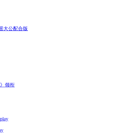
童谣大公配合版
主》领衔
y