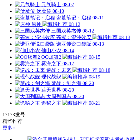
元气骑士
08-07
伏魔传
08-10
盗墓笔记：启程
08-11
原神
08-12
三国戏英杰传
08-12
苍翼：混沌效应
08-13
诺亚传说口袋版
08-13
仙山小农
08-14
QQ炫舞2
08-15
雾海之下
08-17
逆战：未来
08-18
现代战舰
08-19
梦战：剑之海
08-20
遮天世界
08-20
大周列国志
08-20
诡秘之主
08-21
17173发号
精华推荐
更多»