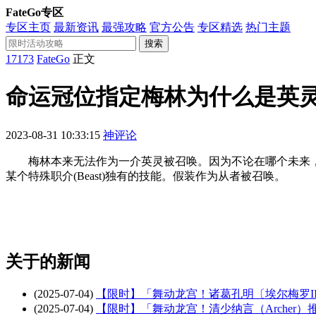
FateGo专区
专区主页
最新资讯
最强攻略
官方公告
专区精选
热门主题
搜索
17173
FateGo
正文
命运冠位指定梅林为什么是英
2023-08-31 10:33:15
神评论
梅林本来无法作为一介英灵被召唤。因为不论在哪个未来，
某个特殊职介(Beast)独有的技能。假装作为从者被召唤。
关于
的新闻
(2025-07-04)
【限时】「舞动龙宫！诸葛孔明〔埃尔梅罗I
(2025-07-04)
【限时】「舞动龙宫！清少纳言（Archer）