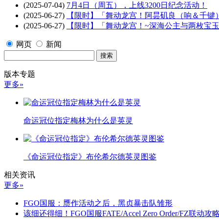
(2025-07-04)
7月4日（周五），上线3200日纪念活动！
(2025-06-27)
【限时】「舞动龙宫！阿昙矶良（响＆千键
(2025-06-27)
【限时】「舞动龙宫！~深海公主与两枚宝玉
网页
新闻
版本专题
更多»
命运冠位指定梅林为什么是英灵
《命运冠位指定》布伦希尔德英灵图鉴
相关资讯
更多»
FGO国服：赝作活动之后，黑贞暴击队雏形
该细还得细！FGO国服FATE/Accel Zero Order/FZ联动攻