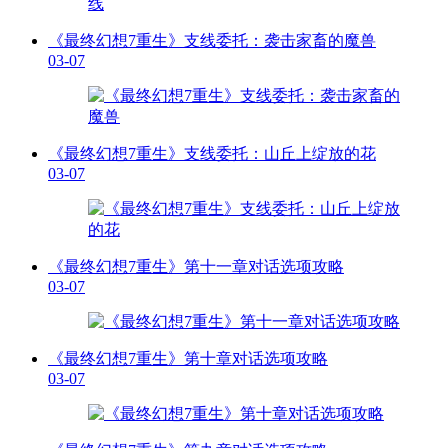
《最终幻想7重生》支线委托：袭击家畜的魔兽
03-07
《最终幻想7重生》支线委托：山丘上绽放的花
03-07
《最终幻想7重生》第十一章对话选项攻略
03-07
《最终幻想7重生》第十章对话选项攻略
03-07