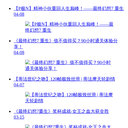
【P极N】精神小伙重回人生巅峰！——最终幻想7 重生
04-08
《最终幻想7 重生》值不值得买？90小时通关体验分
享！
04-08
【蒂法世纪之吻】120帧极致丝滑 | 蒂法摩天轮剧情
04-07
《最终幻想7重生》奖杯成就-女王之血大获全胜
03-15