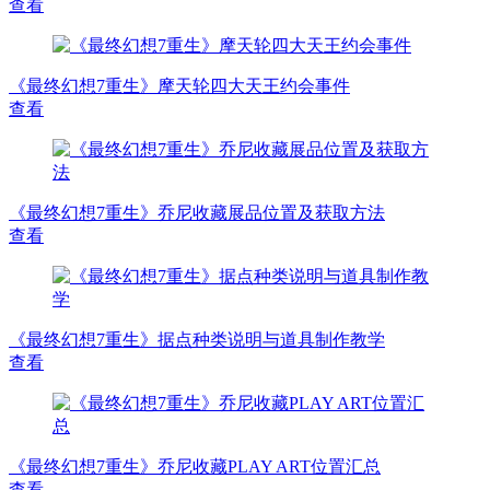
查看
《最终幻想7重生》摩天轮四大天王约会事件
查看
《最终幻想7重生》乔尼收藏展品位置及获取方法
查看
《最终幻想7重生》据点种类说明与道具制作教学
查看
《最终幻想7重生》乔尼收藏PLAY ART位置汇总
查看