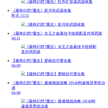
《最终幻想7重生》影月轮武器收集
昨天 15:51
《最终幻想7重生》女王之血最佳卡组搭配及对局思路
04-11
【最终幻想7重生】爱丽丝可爱合集
04-09
《最终幻想7重生》最难挑战攻略 3分40秒速推异界统治
者
04-08