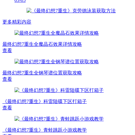
03-05
更多精彩内容
最终幻想7重生全魔晶石效果详情攻略
查看
最终幻想7重生全钢琴谱位置获取攻略
查看
《最终幻想7重生》科雷陆碟下区打箱子
查看
《最终幻想7重生》青蛙跳跃小游戏教学