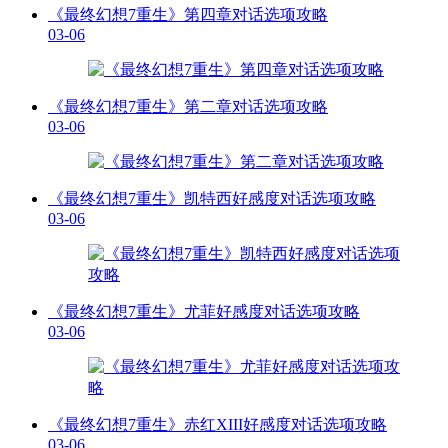
《最终幻想7重生》第四章对话选项攻略
03-06
《最终幻想7重生》第二章对话选项攻略
03-06
《最终幻想7重生》凯特西好感度对话选项攻略
03-06
《最终幻想7重生》尤菲好感度对话选项攻略
03-06
《最终幻想7重生》赤红XIII好感度对话选项攻略
03-06