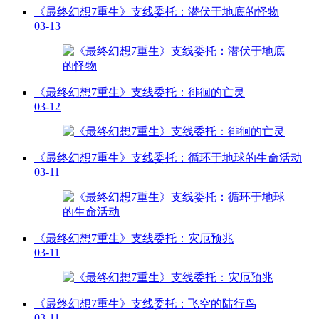
《最终幻想7重生》支线委托：潜伏于地底的怪物
03-13
《最终幻想7重生》支线委托：徘徊的亡灵
03-12
《最终幻想7重生》支线委托：循环于地球的生命活动
03-11
《最终幻想7重生》支线委托：灾厄预兆
03-11
《最终幻想7重生》支线委托：飞空的陆行鸟
03-11