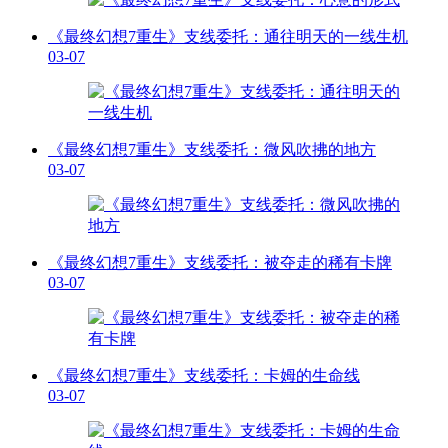
《最终幻想7重生》支线委托：通往明天的一线生机
03-07
《最终幻想7重生》支线委托：微风吹拂的地方
03-07
《最终幻想7重生》支线委托：被夺走的稀有卡牌
03-07
《最终幻想7重生》支线委托：卡姆的生命线
03-07