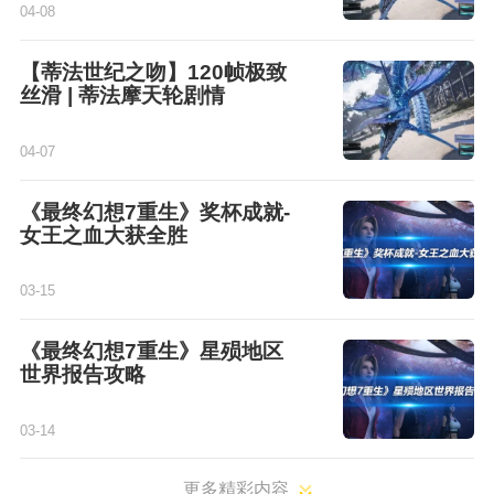
04-08
【蒂法世纪之吻】120帧极致
丝滑 | 蒂法摩天轮剧情
04-07
《最终幻想7重生》奖杯成就-
女王之血大获全胜
03-15
《最终幻想7重生》星殒地区
世界报告攻略
03-14
更多精彩内容