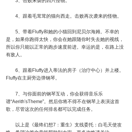
3、击败来袭的四只怪物。
4、跟着毛茸茸的猫向西走。击败再次袭来的怪物。
5、带着Fluffy和她的小猫回到尼贝尔海姆。不幸的
是，如果你跑得太快，你会在她跟随你时失去她的视线，
所以你只能以正常的跑步速度前进。幸运的是，在路上没
有敌人。
6、跟着Fluffy进入蒂法的房子（治疗中心）并上楼。
Fluffy在主厨旁边弹钢琴。
7、与你面前的钢琴互动，你会获得音乐乐
谱“Aerith'sTheme”。然后你将不得不在钢琴上表演这首
歌，尽管这次的任何排名都可以完成任务。
以上是《最终幻想7：重生》支线委托：白毛天使攻