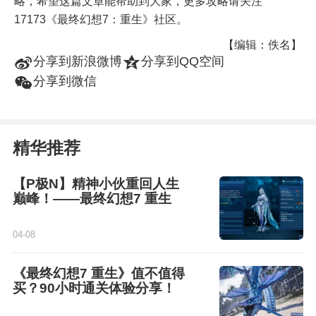
略，希望这篇文章能帮助到大家，更多攻略请关注
17173《最终幻想7：重生》社区。
【编辑：佚名】
t
z
分享到新浪微博
分享到QQ空间
w
分享到微信
精华推荐
【P极N】精神小伙重回人生
巅峰！——最终幻想7 重生
04-08
《最终幻想7 重生》值不值得
买？90小时通关体验分享！