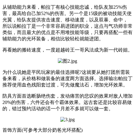
从辅助能力来看，帕拉丁有核心技能忠诚，给队友加25%伤
害，最高给自己加52%的伤害。另一个是15级的被动技能天使
光翼，给队友提供攻击速度、移动速度，以及双暴、命中，
所以说帕拉丁是一个非常容易进团的职业，这点与气功师非常
类似，而且最大的优点是不用堆技能等级，只要再搭配一些有
辅助能力的光环装备，相信比较轻松就能进团。
再看她的搬砖速度，一度超越砖王一哥风法成为新一代砖姐。
为什么说她是平民玩家的最佳选择呢?这就要从她打团所需装
备来看，从价格和做装备的速度两方面选择。选择输出帕拉丁
推荐使用血色残阳套过渡，可先做魔法石，增加光环效果。
防具方面首选断肠绝伤套，发动痛苦的悲叹的效果对敌人增加
20%的伤害，六件还会有个霸体效果。远古套还是比较容易做
的，错过预约活动的话一个月差不多就可以做一套。
首饰方面(可参考大部分奶爸光环搭配)