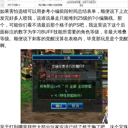
如果害怕选错可以用参考小编前段时间总结表单，顺便说下上次
发完好多人喷我，说谁说暴走只能堆到25级的?小编脑残。那
个，可能你们看不清最后那个格子的PS吧，我这里说下这个后
面标注的数字为学习BUFF技能所需要的角色等级，非最大堆叠
等级。顺便说下刺客的觉醒没算在表格内，毕竟那玩意是个觉醒
啊。
至于打到哪里我想大部分玩家应该已经了然于胸了吧，这个宝珠