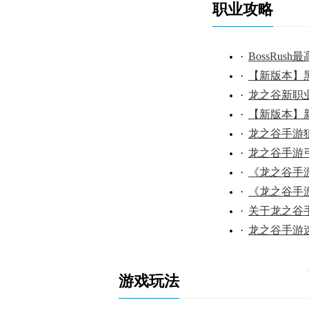
职业攻略
·
BossRus
·
【新版本】黑
·
龙之谷新职业
·
【新版本】
·
龙之谷手游狙
·
龙之谷手游
·
《龙之谷手游
·
《龙之谷手游
·
关于龙之谷手
·
龙之谷手游
游戏玩法