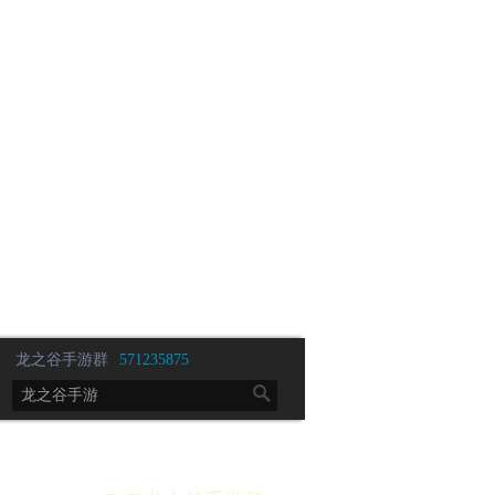
游戏下载
进入论坛
龙之谷手游群
571235875
