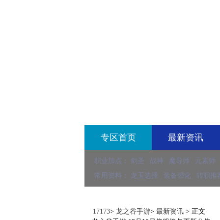
17173-龙之谷.手游专区
dn.17173.com
专区首页
最新资讯
职业加点：
剑圣
战神
魔导师
元素师
常用资料：
龙玉选择
装备强化
转职推
17173
>
龙之谷手游
>
最新资讯
>
正文