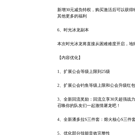
新增30元减负特权，购买激活后可以获
其他更多的福利
6、时光冰龙副本
本次时光冰龙将直接从困难难度开启，地
【内容优化】
1、扩展公会等级上限到25级
2、扩展公会钓鱼等级上限和公会升级红
3、全新回流奖励：回流立享30天超强战
召唤你的队友们一起激情屠龙吧！
4、全新潘多拉S三件套：熔火核心S三件
5、优化部分技能音效完整性