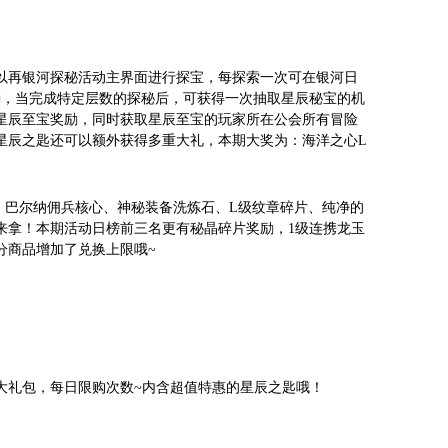
以再银河探秘活动主界面进行探宝，每探索一次可在银河日
励，当完成特定层数的探秘后，可获得一次抽取星辰秘宝的机
星辰至宝奖励，同时获取星辰至宝的玩家所在公会所有冒险
星辰之匙还可以额外获得多重大礼，本期大奖为：海洋之心L
心、巴尔纳佣兵核心、神秘装备洗炼石、L级纹章碎片、纯净的
来拿！本期活动日榜前三名更有秘晶碎片奖励，1级连携龙玉
分商品增加了兑换上限哦~
大礼包，每日限购次数~内含超值特惠的星辰之匙哦！