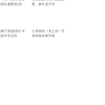
漫婚礼截图送QB
图，豪礼送不停
增巢穴奖励找回 丰
公测冒险《龙之谷》手
奖励不在流失
游体验全面升级