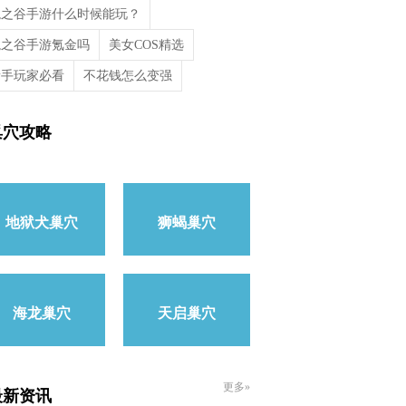
龙之谷手游什么时候能玩？
龙之谷手游氪金吗
美女COS精选
新手玩家必看
不花钱怎么变强
巢穴攻略
地狱犬巢穴
狮蝎巢穴
海龙巢穴
天启巢穴
更多»
最新资讯