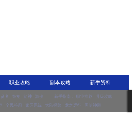
职业攻略
副本攻略
新手资料
贤者
祭祀
箭神
游侠
新手指南：
职业推荐
升级攻略
荐
全民答题
家园系统
大陆探险
龙之远征
黑暗神殿