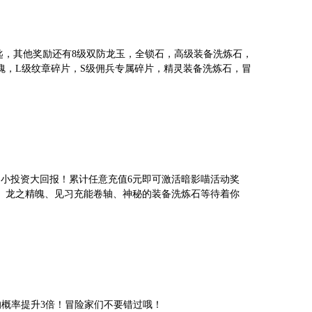
之匙，其他奖励还有8级双防龙玉，全锁石，高级装备洗炼石，
魄，L级纹章碎片，S级佣兵专属碎片，精灵装备洗炼石，冒
，小投资大回报！累计任意充值6元即可激活暗影喵活动奖
、龙之精魄、见习充能卷轴、神秘的装备洗炼石等待着你
的概率提升3倍！冒险家们不要错过哦！