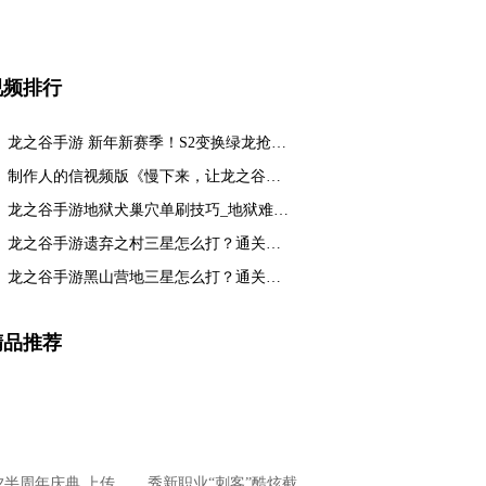
视频排行
龙之谷手游 新年新赛季！S2变换绿龙抢…
制作人的信视频版《慢下来，让龙之谷回…
龙之谷手游地狱犬巢穴单刷技巧_地狱难…
龙之谷手游遗弃之村三星怎么打？通关视…
龙之谷手游黑山营地三星怎么打？通关视…
精品推荐
夕半周年庆典 上传
秀新职业“刺客”酷炫截