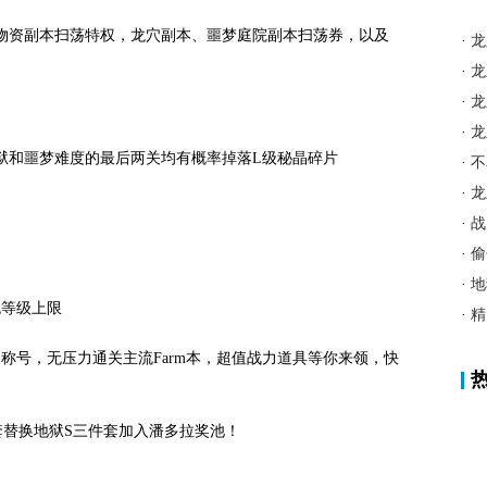
得物资副本扫荡特权，龙穴副本、噩梦庭院副本扫荡券，以及
·
龙
·
龙
·
龙
·
龙
狱和噩梦难度的最后两关均有概率掉落L级秘晶碎片
·
不
·
龙
·
战
·
偷
·
地
包等级上限
·
精
力称号，无压力通关主流Farm本，超值战力道具等你来领，快
套替换地狱S三件套加入潘多拉奖池！