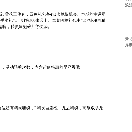
浪
新S雪花三件套，四象礼包各有2次兑换机会。本期的幸运星
射手座礼包，则第300张必出。本期四象礼包中包含纯净的精
精魄，精灵皇冠碎片等奖励。
新
厚
礼包，活动限购次数，内含超值特惠的星座券哦！
定档位还有精灵魂魄，L精灵自选包，龙之精魄，高级双防龙