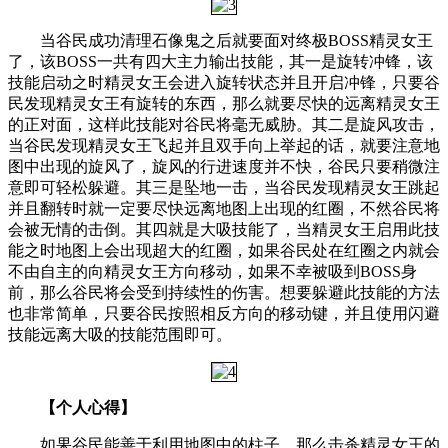
当谷民成功清理石像鬼之后就要面对终极BOSS精灵女王
了，该BOSS一共有四大主力输出技能，其一是旋转冲锋，该
技能启动之时精灵女王会进入旋转状态并且开启冲锋，只要谷
民发现精灵女王有旋转的东西，那么就要尽快的远离精灵女王
的正对面，这样此技能对谷民将毫无威胁。其二是旋风攻击，
当谷民发现精灵女王飞起并且双手向上举起的话，就要注意地
图中出现的旋风了，旋风的行进速度并不快，谷民只要稍微注
意即可轻松躲避。其三是坠地一击，当谷民发现精灵女王跳起
并且翻转时就一定要尽快远离地图上出现的红圈，不然谷民将
会被无情的击倒。其四就是大吸技能了，当精灵女王启用此技
能之时地图上会出现超大的红圈，如果谷民处在红圈之内就会
不由自主的向精灵女王方向移动，如果不幸被吸到BOSS身
前，那么谷民将会受到持续性的伤害。想要躲避此技能的方法
也非常简单，只要谷民按照相反方向的移动键，并且使用闪避
技能远离大吸的技能范围即可。
【个人心得】
如果谷民能善于利用地图中的柱子，那么击杀精灵女王的