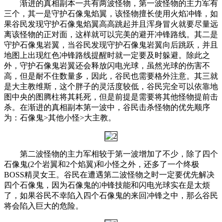
渐进的真相副本一共有两波怪物，第一波怪物的主力军有
三个，其一是守护石像鬼焰翼，该怪物擅长使用火焰冲锋，如
果谷民发现守护石像鬼焰翼高高跳起并且浑身冒火就要尽量远
离该怪物的正对面，这样就可以完美的避开冲锋路线。其二是
守护石像鬼岩翼，当谷民发现守护石像鬼岩翼向后跳跃，并且
地图上出现红色冲锋路线提醒时就一定要及时躲避。除此之
外，守护石像鬼岩翼还会释放闪电光球，虽然光球的伤害不
高，但是耐不住数量多，因此，谷民也需要格外注意。其三就
是大主教维斯，这个胖子的灵活度较低，谷民完全可以依靠地
图中央的图腾柱将其耗死，但是前提是需要将其他怪物提前击
杀。在渐进的真相副本第一波中，谷民击杀怪物的优先顺序
为：石像鬼>其他小怪>大主教。
第二波怪物的主力军相较于第一波增加了不少，除了四个
石像鬼(2个岩翼和2个焰翼)和小怪之外，还多了一个终极
BOSS精灵女王。谷民在遭遇第二波怪物之时一定要优先解决
四个石像鬼，因为石像鬼的冲锋技能和闪电光球实在是太烦
了，如果谷民不幸陷入四个石像鬼的来回冲锋之中，那么谷民
将会陷入巨大的危险。