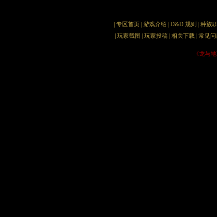
《龙与地下城OnLine》专区【上海盛大】
设为首
|
专区首页
|
游戏介绍
|
D&D 规则
|
种族
|
玩家截图
|
玩家投稿
|
相关下载
|
常见问
《龙与地下
�D�D来自北美
www.ug
由盛大网络引进的欧美网游新作
在国内运营，届时广大玩家就
目前游戏正在北美展开β版
好评如潮。有着30多年发展历
络版，令全世界数百万爱好者
售的那一天。