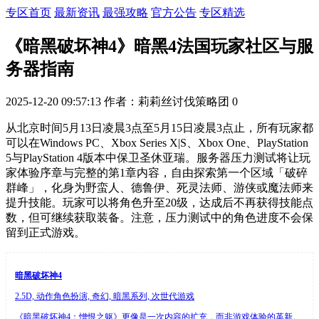
专区首页
最新资讯
最强攻略
官方公告
专区精选
《暗黑破坏神4》暗黑4法国玩家社区与服
务器指南
2025-12-20 09:57:13
作者：莉莉丝讨伐策略团
0
从北京时间5月13日凌晨3点至5月15日凌晨3点止，所有玩家都
可以在Windows PC、Xbox Series X|S、Xbox One、PlayStation
5与PlayStation 4版本中保卫圣休亚瑞。服务器压力测试将让玩
家体验序章与完整的第1章内容，自由探索第一个区域「破碎
群峰」，化身为野蛮人、德鲁伊、死灵法师、游侠或魔法师来
提升技能。玩家可以将角色升至20级，达成后不再获得技能点
数，但可继续获取装备。注意，压力测试中的角色进度不会保
留到正式游戏。
暗黑破坏神4
2.5D, 动作角色扮演, 奇幻, 暗黑系列, 次世代游戏
《暗黑破坏神4：憎恨之躯》更像是一次内容的扩充，而非游戏体验的革新。