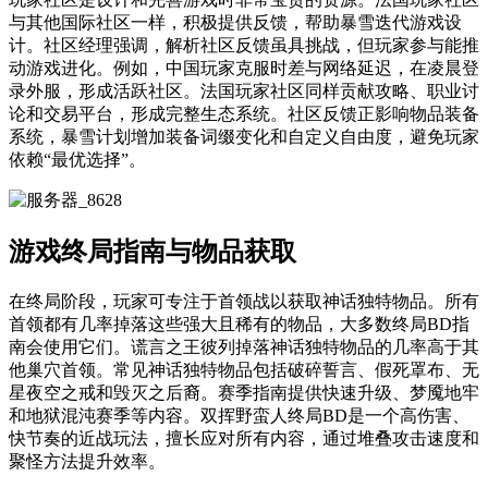
与其他国际社区一样，积极提供反馈，帮助暴雪迭代游戏设
计。社区经理强调，解析社区反馈虽具挑战，但玩家参与能推
动游戏进化。例如，中国玩家克服时差与网络延迟，在凌晨登
录外服，形成活跃社区。法国玩家社区同样贡献攻略、职业讨
论和交易平台，形成完整生态系统。社区反馈正影响物品装备
系统，暴雪计划增加装备词缀变化和自定义自由度，避免玩家
依赖“最优选择”。
游戏终局指南与物品获取
在终局阶段，玩家可专注于首领战以获取神话独特物品。所有
首领都有几率掉落这些强大且稀有的物品，大多数终局BD指
南会使用它们。谎言之王彼列掉落神话独特物品的几率高于其
他巢穴首领。常见神话独特物品包括破碎誓言、假死罩布、无
星夜空之戒和毁灭之后裔。赛季指南提供快速升级、梦魇地牢
和地狱混沌赛季等内容。双挥野蛮人终局BD是一个高伤害、
快节奏的近战玩法，擅长应对所有内容，通过堆叠攻击速度和
聚怪方法提升效率。