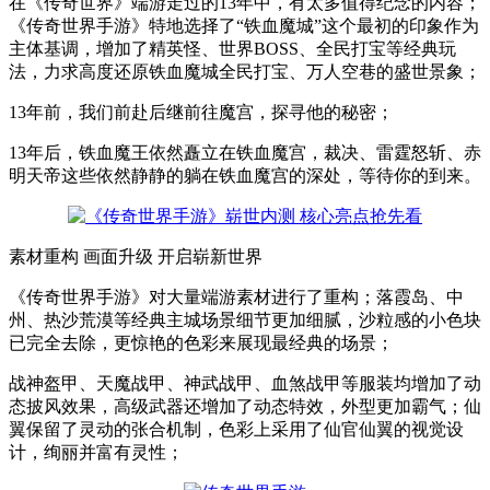
在《传奇世界》端游走过的13年中，有太多值得纪念的内容；
《传奇世界手游》特地选择了“铁血魔城”这个最初的印象作为
主体基调，增加了精英怪、世界BOSS、全民打宝等经典玩
法，力求高度还原铁血魔城全民打宝、万人空巷的盛世景象；
13年前，我们前赴后继前往魔宫，探寻他的秘密；
13年后，铁血魔王依然矗立在铁血魔宫，裁决、雷霆怒斩、赤
明天帝这些依然静静的躺在铁血魔宫的深处，等待你的到来。
素材重构 画面升级 开启崭新世界
《传奇世界手游》对大量端游素材进行了重构；落霞岛、中
州、热沙荒漠等经典主城场景细节更加细腻，沙粒感的小色块
已完全去除，更惊艳的色彩来展现最经典的场景；
战神盔甲、天魔战甲、神武战甲、血煞战甲等服装均增加了动
态披风效果，高级武器还增加了动态特效，外型更加霸气；仙
翼保留了灵动的张合机制，色彩上采用了仙官仙翼的视觉设
计，绚丽并富有灵性；