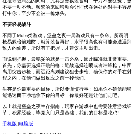
在搜寻战利品的同时，尤其是更换装备时，千万不要犹豫，更
不要一动不动。频繁的来回移动会让埋伏在远处的对手不容易
打中你，至少不会被一枪爆头。
不要轻易战斗
不同于Moba类游戏，堡垒之夜一局游戏只有一条命。所谓明
枪易躲暗箭难防，就算装备再好，水平很高也有可能会遭遇到
敌人的偷袭，所以有了把握，才建议主动出击。
而说到把握，最稳妥的就是一击必杀，因此瞄准就非常重要。
首先，你需要选择正确的枪：近战选择连喷或者冲锋枪，中距
离用突击步枪，而远距离则建议狙击步枪。确保你的对手在射
程之内，在他们做出反应之前干掉他们。
生存是你最重要的目标，所以要谨慎行事：如果你不确信能够
能迅速而干净地拿下你的目标，你最好还是让他们走吧。
以上就是堡垒之夜生存指南，玩家在游戏中也需要注意游戏细
节，积累经验，毕竟入门只是基础，我们的目标是吃鸡!
手机版
|
电脑版