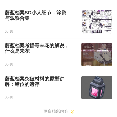
蔚蓝档案SD小人细节，涂鸦
与观察合集
08-18
蔚蓝档案考据哥未花的解说，
什么是未花
08-18
蔚蓝档案突破材料的原型讲
解：错位的遗存
08-18
更多精彩内容