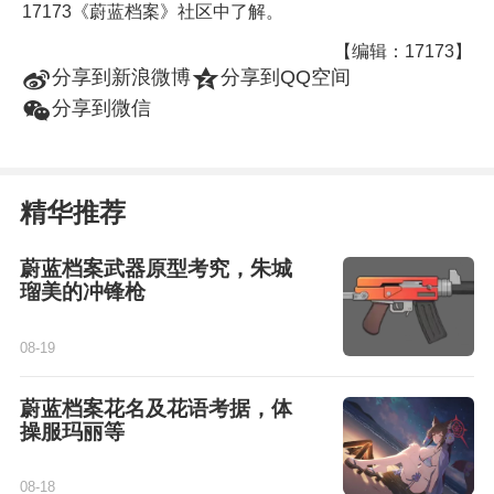
17173《蔚蓝档案》社区中了解。
【编辑：17173】
t
z
分享到新浪微博
分享到QQ空间
w
分享到微信
精华推荐
蔚蓝档案武器原型考究，朱城
瑠美的冲锋枪
08-19
蔚蓝档案花名及花语考据，体
操服玛丽等
08-18