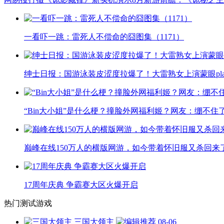
一看吓一跳：雷死人不偿命的囧图集（1171）
绅士日报：国游泳装皮涩度拉爆了！大雷熟女上演蒙眼pla
“Bin大小姐”是什么梗？撞脸外网福利姬？网友：绷不住
巅峰在线150万人的横版网游，如今带着怀旧服又杀回来
17周年庆典 争霸赛大区火爆开启
热门测试游戏
三国大领主
08-06