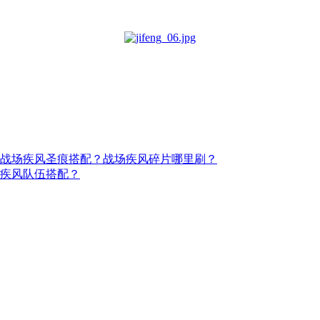
？战场疾风圣痕搭配？战场疾风碎片哪里刷？
场疾风队伍搭配？