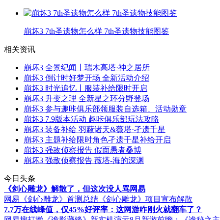
崩坏3 7th圣遗物怎么样 7th圣遗物技能图鉴
相关资讯
崩坏3 全景纪闻丨瑞木高塔·神之居所
崩坏3 倒计时好梦开场 全新活动介绍
崩坏3 时光追忆丨服装补给限时开启
崩坏3 升变之理 全新星之环分野登场
崩坏3 参与趣咔俱乐部领服装自选箱、活动勋章
崩坏3 7.9版本活动 趣咔俱乐部玩法攻略
崩坏3 装备补给 羽蔽诸天&薇塔·孑遗千星
崩坏3 主题补给限时角色孑遗千星补给开启
崩坏3 强敌侦察报告 假面愚者桑博
崩坏3 强敌侦察报告 薇塔-海的深渊
今日头条
《剑心雕龙》解散了，但这次没人骂网易
网易《剑心雕龙》首测总结
《剑心雕龙》项目宣布解散
7.7万在线峰值，仅45%好评率：这网游咋刚火就翻车了？
网易搜打撤《诡影藏锋》新实机演示
8月新游前瞻：《诡秘之