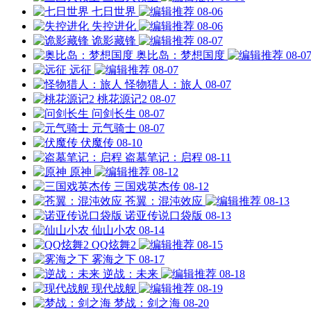
七日世界
08-06
失控进化
08-06
诡影藏锋
08-07
奥比岛：梦想国度
08-0
远征
08-07
怪物猎人：旅人
08-07
桃花源记2
08-07
问剑长生
08-07
元气骑士
08-07
伏魔传
08-10
盗墓笔记：启程
08-11
原神
08-12
三国戏英杰传
08-12
苍翼：混沌效应
08-13
诺亚传说口袋版
08-13
仙山小农
08-14
QQ炫舞2
08-15
雾海之下
08-17
逆战：未来
08-18
现代战舰
08-19
梦战：剑之海
08-20