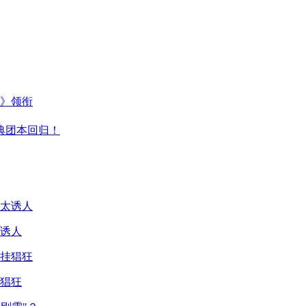
主》领衔
典团本回归！
诱人
猖狂