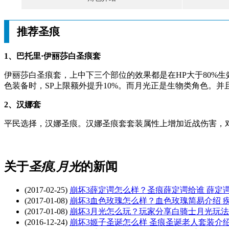
推荐圣痕
1、巴托里·伊丽莎白圣痕套
伊丽莎白圣痕套，上中下三个部位的效果都是在HP大于80%
色装备时，SP上限额外提升10%。而月光正是生物类角色。并
2、汉娜套
平民选择，汉娜圣痕。汉娜圣痕套套装属性上增加近战伤害，
关于
圣痕,月光
的新闻
(2017-02-25)
崩坏3薛定谔怎么样？圣痕薛定谔给谁 薛定
(2017-01-08)
崩坏3血色玫瑰怎么样？血色玫瑰简易介绍 
(2017-01-08)
崩坏3月光怎么玩？玩家分享白骑士月光玩
(2016-12-24)
崩坏3姬子圣诞怎么样 圣痕圣诞老人套装介