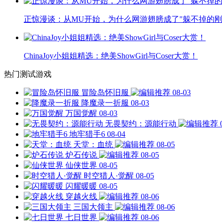
正惊漫谈：从MU开始，为什么网游翅膀成了"躲不掉的刚
ChinaJoy小姐姐精选：绝美ShowGirl与Coser大赏！
热门测试游戏
冒险岛怀旧服
08-03
降魔录一折服
08-03
万国觉醒
08-03
无畏契约：源能行动
地牢猎手6
08-04
天堂：血统
08-05
炉石传说
08-05
仙侠世界
08-05
时空猎人·觉醒
08-05
闪耀暖暖
08-05
穿越火线
08-06
三国大领主
08-06
七日世界
08-06