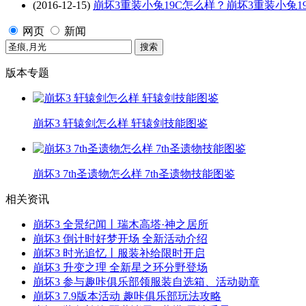
(2016-12-15)
崩坏3重装小兔19C怎么样？崩坏3重装小兔19
网页
新闻
版本专题
崩坏3 轩辕剑怎么样 轩辕剑技能图鉴
崩坏3 7th圣遗物怎么样 7th圣遗物技能图鉴
相关资讯
崩坏3 全景纪闻丨瑞木高塔·神之居所
崩坏3 倒计时好梦开场 全新活动介绍
崩坏3 时光追忆丨服装补给限时开启
崩坏3 升变之理 全新星之环分野登场
崩坏3 参与趣咔俱乐部领服装自选箱、活动勋章
崩坏3 7.9版本活动 趣咔俱乐部玩法攻略