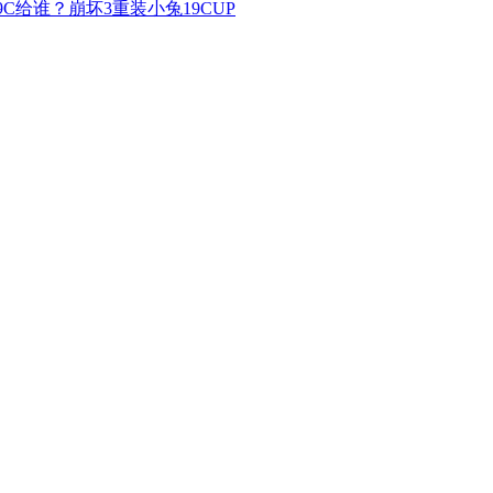
C给谁？崩坏3重装小兔19CUP