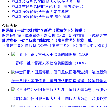
崩坏3 装备补给 羽蔽诸天&薇塔·孑遗千星
崩坏3 主题补给限时角色孑遗千星补给开启
崩坏3 强敌侦察报告 假面愚者桑博
崩坏3 强敌侦察报告 薇塔-海的深渊
今日头条
网易做了一款“吃打撤”？新游《雾海之下》首曝！
网易搜打撤《诡影藏锋》新实机演示
8月新游前瞻：《诡秘之
随时准备下架？玩家自制虚幻5《魔兽世界》即将上线
《魔兽世界》国服整治公告
《魔兽世界》TBC周年大更：双经
一看吓一跳：雷死人不偿命的囧图集（1169）
绅士日报：国服停服，但日服依旧活得滋润！涩涩新角太
《冒险岛》怀旧服三服大乱斗！国服人满为患，台服外挂