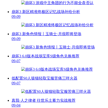
崩坏3 新区精准终极区记忆战场补给分析
09-09
崩坏3 新角色情报丨玉骑士·月痕即将登场
09-09
崩坏3 6.0版本战场宝库S级角色兑换推荐
09-07
低配置S0人骇猫轻取宝服苦痛三咩火器
09-07
真我·人之律者 往世乐土蓄力实战推荐
09-04