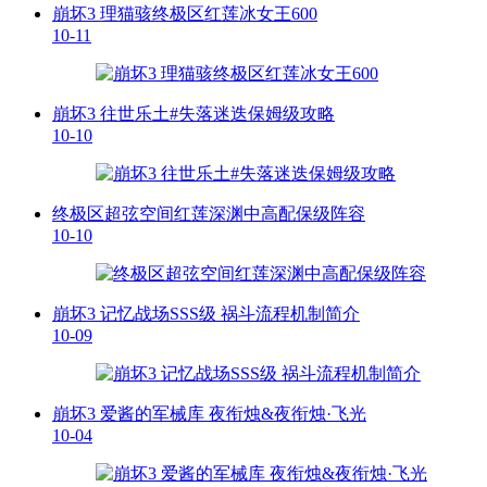
崩坏3 理猫骇终极区红莲冰女王600
10-11
崩坏3 往世乐土#失落迷迭保姆级攻略
10-10
终极区超弦空间红莲深渊中高配保级阵容
10-10
崩坏3 记忆战场SSS级 祸斗流程机制简介
10-09
崩坏3 爱酱的军械库 夜衔烛&夜衔烛·飞光
10-04