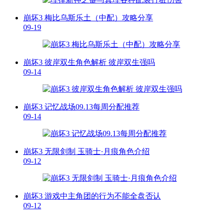
崩坏3 梅比乌斯乐土（中配）攻略分享
09-19
崩坏3 彼岸双生角色解析 彼岸双生强吗
09-14
崩坏3 记忆战场09.13每周分配推荐
09-14
崩坏3 无限剑制 玉骑士·月痕角色介绍
09-12
崩坏3 游戏中主角团的行为不能全盘否认
09-12