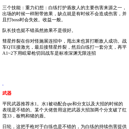
三个技能：重力幻想：白练打护盾敌人的主要伤害来源之一，
出场的时候一样附带效果，缺点就是有时候不会造成伤害，并
且打boss时会失效。收益一般。
队长技也挺不错虽然效果不是很好。
彗星炸裂在你对怪施展连招中，甩出来也算打断敌人成功。战
车QTE接激光，最后接彗星炸裂，然后白练打一套分支，再平
A1~2下用眩晕枪切回战车是标准深渊无限连招
武器
平民武器推荐水1。水1被动配合qte和分支以及大招的时候的
表现是不错的。某个大佬曾用这把武器大招加两个分支破了红
莲33，板鸭和猪的盾。
日轮，这把手枪对于白练也是不错的，为白练的持续伤害提供