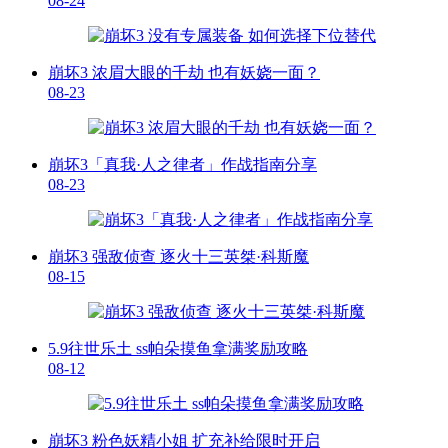
08-24
崩坏3 浓眉大眼的千劫 也有妖娆一面？
08-23
崩坏3「真我·人之律者」作战指南分享
08-23
崩坏3 强敌侦查 逐火十三英桀·科斯魔
08-15
5.9往世乐土 ss帕朵摸鱼拿满奖励攻略
08-12
崩坏3 粉色妖精小姐 扩充补给限时开启