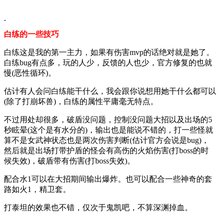
白练的一些技巧
白练这是我的第一主力，如果有伤害mvp的话绝对就是她了。
白练bug有点多，玩的人少，反馈的人也少，官方修复的也就
慢(恶性循环)。
估计有人会问白练能干什么，我会跟你说想用她干什么都可以
(除了打崩坏兽)，白练的属性平庸毫无特点。
不过用处却很多，破盾没问题，控制没问题大招以及出场的5
秒眩晕(这个是有水分的)，输出也是能说不错的，打一些怪就
算不是女武神状态也是两次伤害判断(估计官方会说是bug)，
然后就是出场打带护盾的怪会有高伤的火焰伤害(打boss的时
候失效)，破盾带有伤害(打boss失效)。
配合水1可以在大招期间输出爆炸。也可以配合一些神奇的套
路如火1，精卫套。
打泰坦的效果也不错，仅次于鬼凯吧，不算深渊掉血。