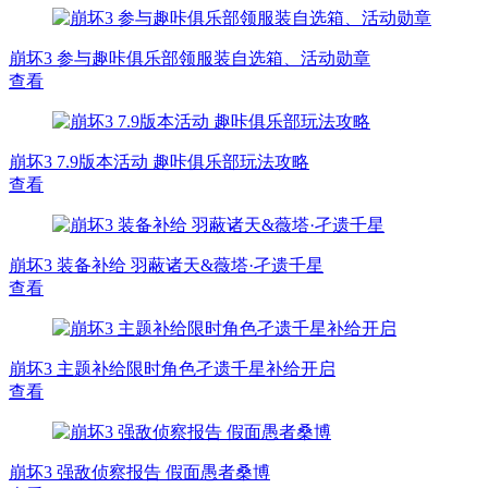
崩坏3 参与趣咔俱乐部领服装自选箱、活动勋章
查看
崩坏3 7.9版本活动 趣咔俱乐部玩法攻略
查看
崩坏3 装备补给 羽蔽诸天&薇塔·孑遗千星
查看
崩坏3 主题补给限时角色孑遗千星补给开启
查看
崩坏3 强敌侦察报告 假面愚者桑博