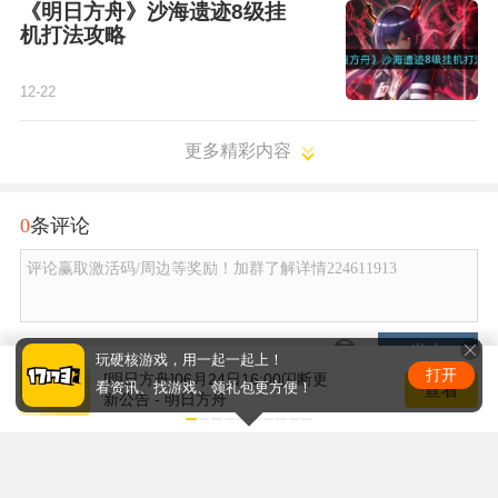
《明日方舟》沙海遗迹8级挂
机打法攻略
12-22
更多精彩内容
0
条评论
评论赢取激活码/周边等奖励！加群了解详情224611913
发布
玩硬核游戏，用一起一起上！
打开
[明日方舟]06月24日16:00闪断更
查看
看资讯、找游戏、领礼包更方便！
新公告 - 明日方舟