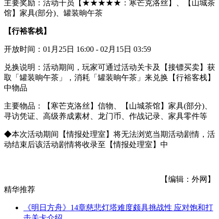
主要奖励：活动干员【★★★★★：寒芒克洛丝】、【山城茶
馆】家具(部分)、罐装晌午茶
【行裕客栈】
开放时间：01月25日 16:00 - 02月15日 03:59
兑换说明：活动期间，玩家可通过活动关卡及【接镖买卖】获
取「罐装晌午茶」，消耗「罐装晌午茶」来兑换【行裕客栈】
中物品
主要物品：【寒芒克洛丝】信物、【山城茶馆】家具(部分)、
寻访凭证、高级养成素材、龙门币、作战记录、家具零件等
◆本次活动期间【情报处理室】将无法浏览当期活动剧情，活
动结束后该活动剧情将收录至【情报处理室】中
【编辑：外网】
精华推荐
《明日方舟》14章慈悲灯塔难度颇具挑战性 应对饱和打
击关卡介绍