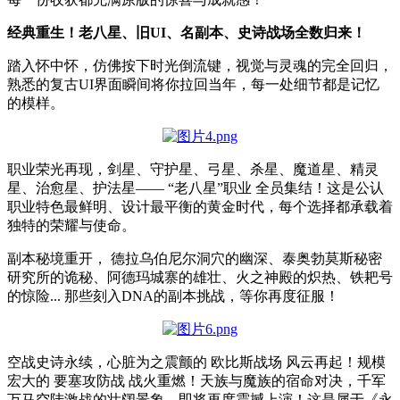
经典重生！老八星、旧UI、名副本、史诗战场全数归来！
踏入怀中怀，仿佛按下时光倒流键，视觉与灵魂的完全回归，
熟悉的复古UI界面瞬间将你拉回当年，每一处细节都是记忆
的模样。
职业荣光再现，剑星、守护星、弓星、杀星、魔道星、精灵
星、治愈星、护法星—— “老八星”职业 全员集结！这是公认
职业特色最鲜明、设计最平衡的黄金时代，每个选择都承载着
独特的荣耀与使命。
副本秘境重开， 德拉乌伯尼尔洞穴的幽深、泰奥勃莫斯秘密
研究所的诡秘、阿德玛城寨的雄壮、火之神殿的炽热、铁耙号
的惊险... 那些刻入DNA的副本挑战，等你再度征服！
空战史诗永续，心脏为之震颤的 欧比斯战场 风云再起！规模
宏大的 要塞攻防战 战火重燃！天族与魔族的宿命对决，千军
万马空陆激战的壮阔景象，即将再度震撼上演！这是属于《永