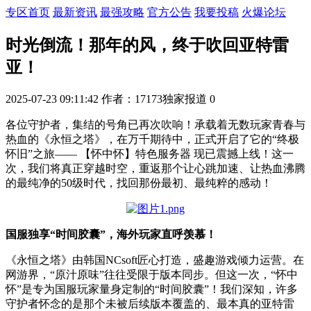
专区首页
最新资讯
最强攻略
官方公告
我要投稿
火爆论坛
时光倒流！那年的风，终于吹回亚特雷
亚！
2025-07-23 09:11:42
作者：17173独家报道
0
各位守护者，集结的号角已再次吹响！承载着无数玩家青春与
热血的《永恒之塔》，在万千期待中，正式开启了它的“终极
怀旧”之旅—— 【怀中怀】特色服务器 现已震撼上线！这一
次，我们将真正穿越时空，重返那个让心跳加速、让热血沸腾
的最纯净的50级时代，找回那份最初、最纯粹的感动！
国服独享“时间胶囊”，海外玩家直呼羡慕！
《永恒之塔》由韩国NCsoft匠心打造，盛趣游戏倾力运营。在
网游界，“原汁原味”往往受限于版本同步。但这一次，“怀中
怀”是专为国服玩家量身定制的“时间胶囊”！我们深知，许多
守护者怀念的是那个未被后续版本覆盖的、最本真的亚特雷