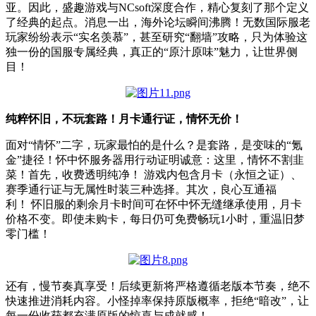
亚。因此，盛趣游戏与NCsoft深度合作，精心复刻了那个定义
了经典的起点。消息一出，海外论坛瞬间沸腾！无数国际服老
玩家纷纷表示“实名羡慕”，甚至研究“翻墙”攻略，只为体验这
独一份的国服专属经典，真正的“原汁原味”魅力，让世界侧
目！
纯粹怀旧，不玩套路！月卡通行证，情怀无价！
面对“情怀”二字，玩家最怕的是什么？是套路，是变味的“氪
金”捷径！怀中怀服务器用行动证明诚意：这里，情怀不割韭
菜！首先，收费透明纯净！ 游戏内包含月卡（永恒之证）、
赛季通行证与无属性时装三种选择。其次，良心互通福
利！ 怀旧服的剩余月卡时间可在怀中怀无缝继承使用，月卡
价格不变。即使未购卡，每日仍可免费畅玩1小时，重温旧梦
零门槛！
还有，慢节奏真享受！后续更新将严格遵循老版本节奏，绝不
快速推进消耗内容。小怪掉率保持原版概率，拒绝“暗改”，让
每一份收获都充满原版的惊喜与成就感！