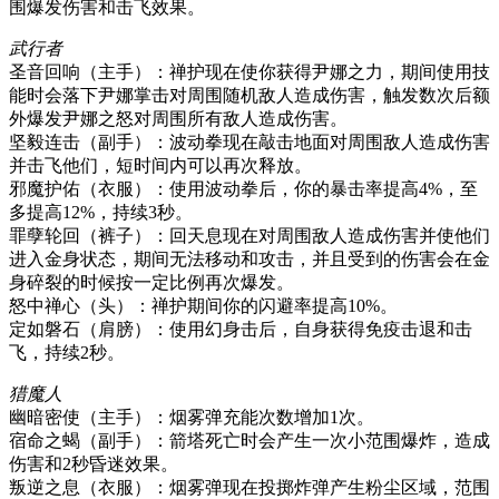
围爆发伤害和击飞效果。
武行者
圣音回响（主手）：禅护现在使你获得尹娜之力，期间使用技
能时会落下尹娜掌击对周围随机敌人造成伤害，触发数次后额
外爆发尹娜之怒对周围所有敌人造成伤害。
坚毅连击（副手）：波动拳现在敲击地面对周围敌人造成伤害
并击飞他们，短时间内可以再次释放。
邪魔护佑（衣服）：使用波动拳后，你的暴击率提高4%，至
多提高12%，持续3秒。
罪孽轮回（裤子）：回天息现在对周围敌人造成伤害并使他们
进入金身状态，期间无法移动和攻击，并且受到的伤害会在金
身碎裂的时候按一定比例再次爆发。
怒中禅心（头）：禅护期间你的闪避率提高10%。
定如磐石（肩膀）：使用幻身击后，自身获得免疫击退和击
飞，持续2秒。
猎魔人
幽暗密使（主手）：烟雾弹充能次数增加1次。
宿命之蝎（副手）：箭塔死亡时会产生一次小范围爆炸，造成
伤害和2秒昏迷效果。
叛逆之息（衣服）：烟雾弹现在投掷炸弹产生粉尘区域，范围