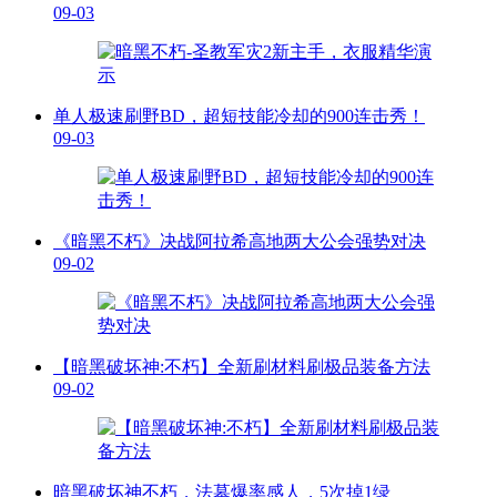
09-03
单人极速刷野BD，超短技能冷却的900连击秀！
09-03
《暗黑不朽》决战阿拉希高地两大公会强势对决
09-02
【暗黑破坏神:不朽】全新刷材料刷极品装备方法
09-02
暗黑破坏神不朽，法墓爆率感人，5次掉1绿