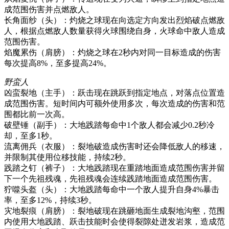
成范围伤害并点燃敌人。
长角面纱（头）：灼烧之球现在向选定方向发出烈焰破点燃敌
人，根据点燃敌人数量获得火球围绕自身，火球命中敌人造成
范围伤害。
焰魔累伤（肩膀）：灼烧之球在2秒内对同一目标造成的伤害
每次提高8%，至多提高24%。
野蛮人
凶蛮裂地（主手）：跃击现在跳跃到指定地点，对落点位置造
成范围伤害。短时间内可额外使用多次，每次造成的伤害和范
围都比前一次高。
破壁锤（副手）：大地践踏每命中1个敌人都会减少0.2秒冷
却，至多1秒。
流离佣兵（衣服）：裂地破造成伤害时还会降低敌人的移速，
并限制其使用位移技能，持续2秒。
践踏之钉（裤子）：大地践踏现在重踏地面造成范围伤害并留
下一个先祖残魂，先祖残魂会连续践踏地面造成范围伤害。
狞噬头盔（头）：大地践踏每命中一个敌人提升自身4%暴击
率，至多12%，持续3秒。
灾地裂痕（肩膀）：裂地破现在跳砸地面生成裂地沟壑，范围
内使用大地践踏、跃击技能时会使得裂隙处迸发岩浆，造成范