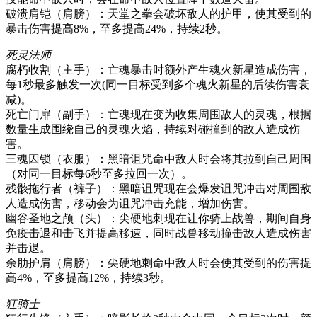
破溃肩铠（肩膀）：天堂之拳会破坏敌人的护甲，使其受到的
暴击伤害提高8%，至多提高24%，持续2秒。
死灵法师
腐朽收割（主手）：亡魂暴击时额外产生魂火新星造成伤害，
每1秒最多触发一次(同一目标受到多个魂火新星的后续伤害衰
减)。
死亡门扉（副手）：亡魂现在变为收集周围敌人的灵魂，根据
数量生成围绕自己的灵魂火焰，持续对碰撞到的敌人造成伤
害。
三魂囚锁（衣服）：黑暗诅咒命中敌人时会将其拉到自己周围
（对同一目标每6秒至多拉回一次）。
残骸拖行者（裤子）：黑暗诅咒现在会爆发诅咒冲击对周围敌
人造成伤害，移动会为诅咒冲击充能，增加伤害。
幽谷圣地之颅（头）：尖硬地刺现在让你骑上战兽，期间自身
免疫击退和击飞并提高移速，同时战兽移动撞击敌人造成伤害
并击退。
余肋护肩（肩膀）：尖硬地刺命中敌人时会使其受到的伤害提
高4%，至多提高12%，持续3秒。
狂骑士