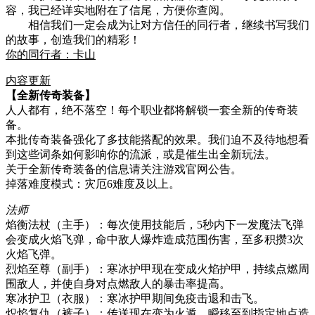
容，我已经详实地附在了信尾，方便你查阅。
相信我们一定会成为让对方信任的同行者，继续书写我们
的故事，创造我们的精彩！
你的同行者：卡山
内容更新
【全新传奇装备】
人人都有，绝不落空！每个职业都将解锁一套全新的传奇装
备。
本批传奇装备强化了多技能搭配的效果。我们迫不及待地想看
到这些词条如何影响你的流派，或是催生出全新玩法。
关于全新传奇装备的信息请关注游戏官网公告。
掉落难度模式：灾厄6难度及以上。
法师
焰衡法杖（主手）：每次使用技能后，5秒内下一发魔法飞弹
会变成火焰飞弹，命中敌人爆炸造成范围伤害，至多积攒3次
火焰飞弹。
烈焰至尊（副手）：寒冰护甲现在变成火焰护甲，持续点燃周
围敌人，并使自身对点燃敌人的暴击率提高。
寒冰护卫（衣服）：寒冰护甲期间免疫击退和击飞。
炽焰复仇（裤子）：传送现在变为火遁，瞬移至到指定地点造