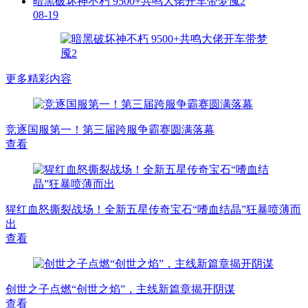
暗黑破坏神不朽 9500+共鸣大佬开车带梦魇2
08-19
更多精彩内容
竞逐国服第一！第三届跨服争霸赛圆满落幕
查看
猩红血怒撕裂战场！全新五星传奇宝石“嗜血结晶”狂暴喷薄而
出
查看
创世之子点燃“创世之焰”，主线新篇章揭开阴谋
查看