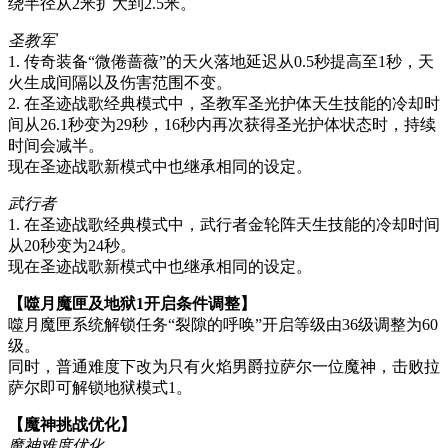
绕半径从2米扩大到2.5米。
圣教军
1. 传奇装备“微倦蔷薇”的天火落地延迟从0.5秒提高至1秒，天
火生成间隔以及伤害范围不变。
2. 在圣迹战歌经典模式中，圣教军圣光护体天生技能的冷却时
间从26.1秒变为29秒，16秒内再次获得圣光护体状态时，持续
时间会减半。
现在圣迹战歌新模式中也继承相同的设定。
武行者
1. 在圣迹战歌经典模式中，武行者金轮阵天生技能的冷却时间
从20秒变为24秒。
现在圣迹战歌新模式中也继承相同的设定。
【噬月魔匣及地狱1开启条件调整】
噬月魔匣系统解锁任务“裂隙的呼唤”开启等级由36级调整为60
级。
同时，普通难度下改为只有火焰男爵拉萨尔一位魔神，击败拉
萨尔即可解锁地狱模式1。
【魔神挑战优化】
魔神难度优化