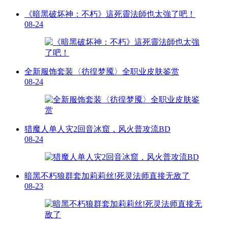
《暗黑破坏神：不朽》這死靈法師也太強了吧！
08-24
全新服饰套装〈彷徨梦魇〉全职业皮肤鉴赏
08-24
猎魔人单人灾2回音冰窟，风火普攻流BD
08-24
暗黑不朽狼群套加莉莉丝!死灵法师直接无敌了
08-23