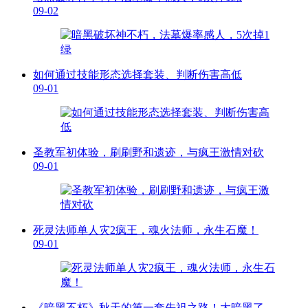
09-02
如何通过技能形态选择套装、判断伤害高低
09-01
圣教军初体验，刷刷野和遗迹，与疯王激情对砍
09-01
死灵法师单人灾2疯王，魂火法师，永生石魔！
09-01
《暗黑不朽》秋天的第一套先祖之路！太暗黑了