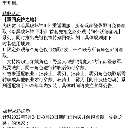
季开启。
精彩活动
【重回庇护之地】
为庆贺《暗黑破坏神III》重返国服，所有玩家登录即可免费领
取《暗黑破坏神·不朽》首套先祖之路外观【阿什沃德怨魂】
系列。同时推出先祖祝福特别回馈计划，具体规则如下：
时装使用规则
1. 限定外观每个角色仅可领取1次，一个账号所有角色都可领
取。
2. 支持跨职业穿戴角色：野蛮人/法师/猎魔人/武行者/圣教军/
死灵法师。同一角色进行转职后仍可穿戴。
3. 暂未适配职业：狂骑士、雾刃。狂骑士、雾刃角色领取后需
转职成其他职业才可穿戴。狂骑士、雾刃【阿什沃德怨魂】系
列适配将于2025年年内实装，具体时间请关注官网公告。
福利返还说明
针对2022年7月24日-8月23日期间已购买并解锁当期「先祖之
路」的玩家：