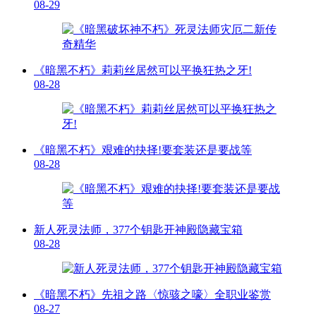
08-29
《暗黑不朽》莉莉丝居然可以平换狂热之牙!
08-28
《暗黑不朽》艰难的抉择!要套装还是要战等
08-28
新人死灵法师，377个钥匙开神殿隐藏宝箱
08-28
《暗黑不朽》先祖之路〈惊骇之嚎〉全职业鉴赏
08-27