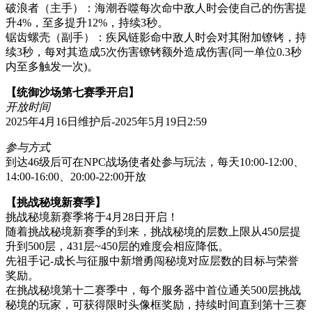
破浪者（主手）：海潮吞噬每次命中敌人时会使自己的伤害提
升4%，至多提升12%，持续3秒。
锯齿螺壳（副手）：疾风链影命中敌人时会对其附加镣铐，持
续3秒，每对其造成5次伤害镣铐额外造成伤害(同一单位0.3秒
内至多触发一次)。
【统御沙场第七赛季开启】
开放时间
2025年4月16日维护后-2025年5月19日2:59
参与方式
到达46级后可在NPC战场使者处参与玩法，每天10:00-12:00、
14:00-16:00、20:00-22:00开放
【挑战秘境新赛季】
挑战秘境新赛季将于4月28日开启！
随着挑战秘境新赛季的到来，挑战秘境的层数上限从450层提
升到500层，431层~450层的难度会相应降低。
先祖手记-成长与征服中新增勇闯秘境对应层数的目标与荣誉
奖励。
在挑战秘境第十二赛季中，每个服务器中首位通关500层挑战
秘境的玩家，可获得限时头像框奖励，持续时间直到第十三赛