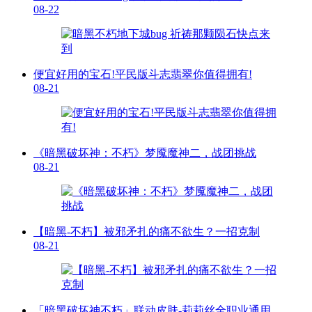
08-22
便宜好用的宝石!平民版斗志翡翠你值得拥有!
08-21
《暗黑破坏神：不朽》梦魇魔神二，战团挑战
08-21
【暗黑-不朽】被邪矛扎的痛不欲生？一招克制
08-21
「暗黑破坏神不朽」联动皮肤-莉莉丝全职业通用