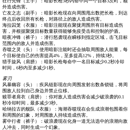
狂行先锋（主手）：暗影长枪3秒内命中同一个目标3次时，额
外造成伤害。
亡友之志（副手）：暗影长枪现在向周围甩出数把长枪，到达
终点后收回所有长枪，对路径上的敌人造成伤害。
海拉囚笼（衣服）：暗影注能现在聚拢周围所有目标造成伤
害，并根据聚拢目标数量获得能够免疫受击和控制的护盾。
暗夜冲锋（裤子）：潜行怒袭现在瞬移到指定区域，击飞目标
范围内的敌人并造成伤害。
吞噬之灵（头）：使用暗影注能时还会抽取周围敌人能量，每
个目标使自己的伤害提高4%，至多提高12%，持续3秒。
猎手旋风（肩膀）：暗影长枪每命中一名目标减少0.2秒冷却
时间，6秒内至多减少1秒。
雾刃
风暴幽容（头）：疾风链影现在向周围发射出数条锁链，将周
围敌人拉到自己身边并禁止位移。
赎罪者肩衣（肩膀）：你对敌人造成伤害会减少破浪袭的0.1
秒冷却时间，最多减少3秒。
哈纳拉古的舰队（衣服）：海潮吞噬现在会生成浪潮包围着你
和周围的幻象，对周围敌人持续造成伤害。
雾中行者（裤子）：破浪袭现在化身一道无法选中的浪潮向敌
人冲去，同时生成一个幻象。