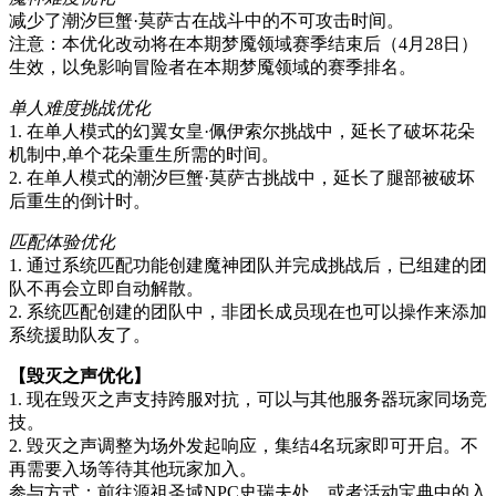
减少了潮汐巨蟹·莫萨古在战斗中的不可攻击时间。
注意：本优化改动将在本期梦魇领域赛季结束后（4月28日）
生效，以免影响冒险者在本期梦魇领域的赛季排名。
单人难度挑战优化
1. 在单人模式的幻翼女皇·佩伊索尔挑战中，延长了破坏花朵
机制中,单个花朵重生所需的时间。
2. 在单人模式的潮汐巨蟹·莫萨古挑战中，延长了腿部被破坏
后重生的倒计时。
匹配体验优化
1. 通过系统匹配功能创建魔神团队并完成挑战后，已组建的团
队不再会立即自动解散。
2. 系统匹配创建的团队中，非团长成员现在也可以操作来添加
系统援助队友了。
【毁灭之声优化】
1. 现在毁灭之声支持跨服对抗，可以与其他服务器玩家同场竞
技。
2. 毁灭之声调整为场外发起响应，集结4名玩家即可开启。不
再需要入场等待其他玩家加入。
参与方式：前往源祖圣域NPC史瑞夫处，或者活动宝典中的入