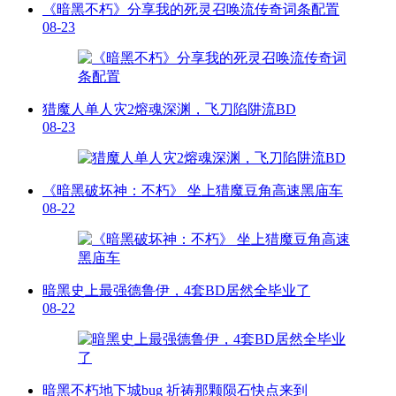
《暗黑不朽》分享我的死灵召唤流传奇词条配置
08-23
猎魔人单人灾2熔魂深渊，飞刀陷阱流BD
08-23
《暗黑破坏神：不朽》 坐上猎魔豆角高速黑庙车
08-22
暗黑史上最强德鲁伊，4套BD居然全毕业了
08-22
暗黑不朽地下城bug 祈祷那颗陨石快点来到