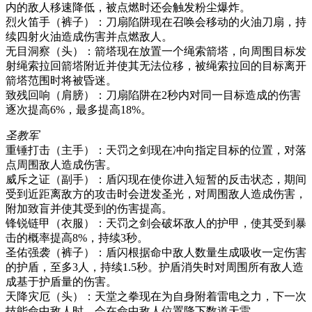
内的敌人移速降低，被点燃时还会触发粉尘爆炸。
烈火笛手（裤子）：刀扇陷阱现在召唤会移动的火油刀扇，持
续四射火油造成伤害并点燃敌人。
无目洞察（头）：箭塔现在放置一个绳索箭塔，向周围目标发
射绳索拉回箭塔附近并使其无法位移，被绳索拉回的目标离开
箭塔范围时将被昏迷。
致残回响（肩膀）：刀扇陷阱在2秒内对同一目标造成的伤害
逐次提高6%，最多提高18%。
圣教军
重锤打击（主手）：天罚之剑现在冲向指定目标的位置，对落
点周围敌人造成伤害。
威斥之证（副手）：盾闪现在使你进入短暂的反击状态，期间
受到近距离敌方的攻击时会迸发圣光，对周围敌人造成伤害，
附加致盲并使其受到的伤害提高。
锋锐链甲（衣服）：天罚之剑会破坏敌人的护甲，使其受到暴
击的概率提高8%，持续3秒。
圣佑强袭（裤子）：盾闪根据命中敌人数量生成吸收一定伤害
的护盾，至多3人，持续1.5秒。护盾消失时对周围所有敌人造
成基于护盾量的伤害。
天降灾厄（头）：天堂之拳现在为自身附着雷电之力，下一次
技能命中敌人时，会在命中敌人位置降下数道天雷。