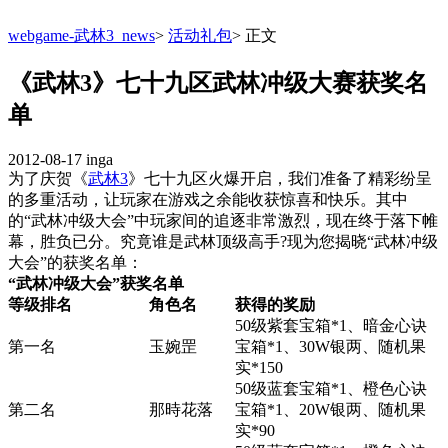
webgame-武林3_news
>
活动礼包
>
正文
《武林3》七十九区武林冲级大赛获奖名
单
2012-08-17
inga
为了庆贺《
武林3
》七十九区火爆开启，我们准备了精彩纷呈
的多重活动，让玩家在游戏之余能收获惊喜和快乐。其中
的“武林冲级大会”中玩家间的追逐非常激烈，现在终于落下帷
幕，胜负已分。究竟谁是武林顶级高手?现为您揭晓“武林冲级
大会”的获奖名单：
“
武林冲级大会”获奖名单
等级排名
角色名
获得的奖励
50级紫套宝箱*1、暗金心诀
第一名
玉婉罡
宝箱*1、30W银两、随机果
实*150
50级蓝套宝箱*1、橙色心诀
第二名
那時花落
宝箱*1、20W银两、随机果
实*90