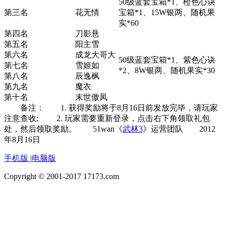
50级蓝套宝箱*1、橙色心诀
第三名
花无情
宝箱*1、15W银两、随机果
实*60
第四名
刀影悬
第五名
阳主雪
第六名
成龙大哥大
50级蓝套宝箱*1、紫色心诀
第七名
雪姬如
*2、8W银两、随机果实*30
第八名
辰逸枫
第九名
魔衣
第十名
末世傲凤
备注： 1. 获得奖励将于8月16日前发放完毕，请玩家
注意查收; 2. 玩家需要重新登录，点击右下角领取礼包
处，然后领取奖励。 51wan《
武林3
》运营团队 2012
年8月16日
手机版
|
电脑版
Copyright © 2001-2017 17173.com