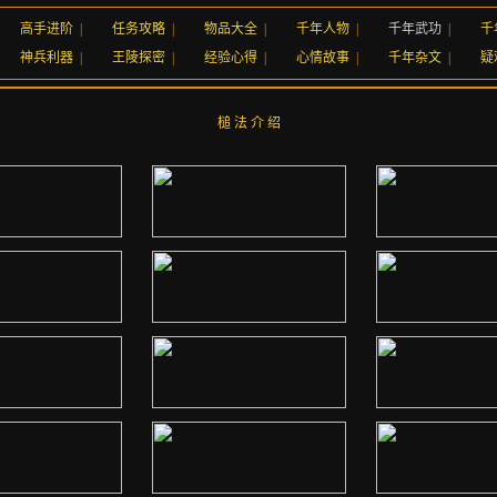
高手进阶
|
任务攻略
|
物品大全
|
千年人物
|
千年武功
|
千
神兵利器
|
王陵探密
|
经验心得
|
心情故事
|
千年杂文
|
疑
槌 法 介 绍