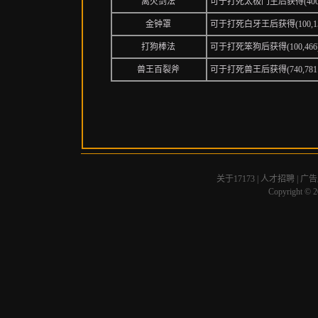
离火剑法
可于打死太极门主后获得(400
金钟罩
可于打死白牙王后获得(100,
打狗棒法
可于打死笨狗后获得(100,4
兽王百裂斧
可于打死兽王后获得(740,78
关于17173
|
人才招聘
|
广告
Copyright © 20