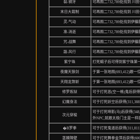
裂-钢牙
可再图二732,789处找到 川
末日大裁制
可再图二732,789处找到 川
灵-气动
可再图二732,789处找到
准-消逝
可再图二732,789处找到伊
咒-战舞
可再图二732,789处找到伊
跋-风行
可再图二732,789处找到伊
紫宁珠
打死蝎子后可得到紫宁珠第一张地
夜魔天狼剑
于第一张地图(693,412)
天翔龙煞斩
于第一张地图(693,412)
修罗炼狱
可于打死恶(空一格)鬼后获得魔
幻魔身法
可于打死妖空后获得(311,3
可于打死啼影(马)后获得(34
次元穿梭
外NPC,就跟太极门主是一样
�B罗拳
可于打死鬼道后获得(311,8
茎棘障壁
可于打死舞拳金萍后获得(600,