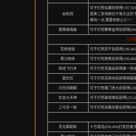
可于打死仙鹿后获得( 937,826)
血轮回
是第二张地图位于兽王庄的下方
难找一点,需要有耐心ㄛ^^"
蔷薇镇魂曲
可于打死舞拳金萍后获得(600,
以下
花郎徒结
可于打死狂牛后获得(100,4
黑沙刚体
可于打死狗熊后获得(100,4
陆地飞行术
可于打死花鹿后获得第一张
雷剑式
可于打死花和尚后获得周围
闪光剑破解
可于打死看门老大后获得(248
应龙大天神
可于打死破戒憎后获得(231,
三弓合一体
可于打死扶桑剑客后获得(900
灵光撕裂斩
十方孤岛(936.494)打死忍