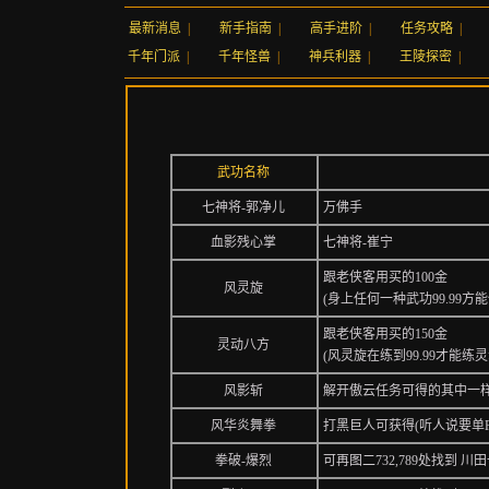
最新消息
|
新手指南
|
高手进阶
|
任务攻略
|
千年门派
|
千年怪兽
|
神兵利器
|
王陵探密
|
武功名称
七神将-郭净儿
万佛手
血影残心掌
七神将-崔宁
跟老侠客用买的100金
风灵旋
(身上任何一种武功99.99方
跟老侠客用买的150金
灵动八方
(风灵旋在练到99.99才能
风影斩
解开傲云任务可得的其中一
风华炎舞拳
打黑巨人可获得(听人说要单
拳破-爆烈
可再图二732,789处找到 川