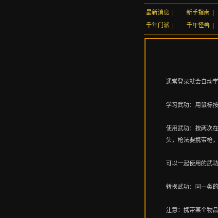
最新消息
|
新手指南
|
千年门派
|
千年怪兽
|
通常登录就会自动
学习武功：用鼠标
使用武功：按两次
头，枪法要携带枪，
可以一起使用的武
转换武功：同一类
注意：携带某个物