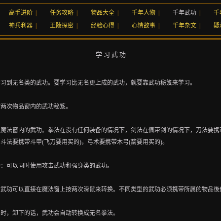
高手进阶
|
任务攻略
|
物品大全
|
千年人物
|
千年武功
|
千
神兵利器
|
王陵探密
|
经验心得
|
心情故事
|
千年杂文
|
疑
学 习 武 功
学习到无名类的武功。要学习比无名更上成的武功，就要靠武功秘笈来学习。
按两次物品窗内的武功秘笈。
在魔法窗内的武功。拳法在没有任何装备的情况下，剑法在佩带剑的情况下，刀法要携
斗法要携带斗甲(飞刀要用买的)，弓术要携带木弓(箭要用买的)。
功：可以同时使用攻击武功和强身类的武功。
的武功可以直接在魔法窗上按两次滑鼠来转换。不同类型的武功必须携带所属的物品後
品时，卸下的话，武功会自动转换成无名拳法。