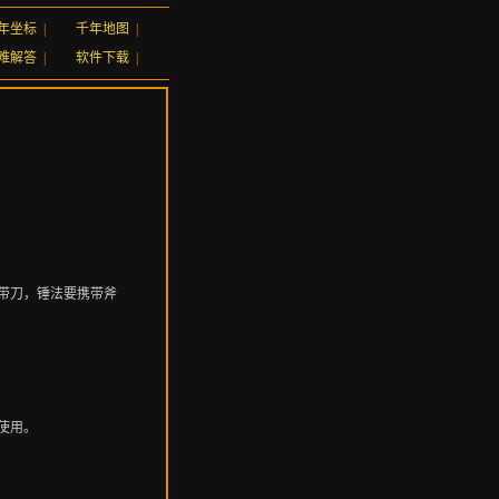
年坐标
|
千年地图
|
难解答
|
软件下载
|
带刀，锤法要携带斧
使用。