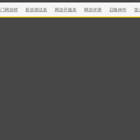
热门网游榜
新游测试表
网游开服表
网游评测
召唤神作
萤