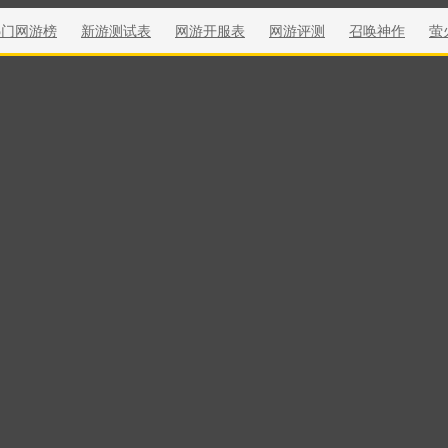
热门网游榜
新游测试表
网游开服表
网游评测
召唤神作
萤