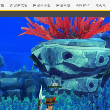
游榜
新游测试表
网游开服表
网游评测
召唤神作
萤火虫