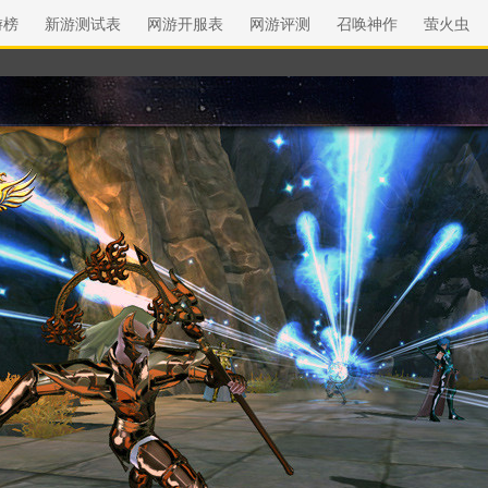
游榜
新游测试表
网游开服表
网游评测
召唤神作
萤火虫