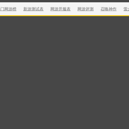
热门网游榜
新游测试表
网游开服表
网游评测
召唤神作
萤