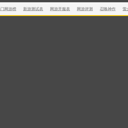
热门网游榜
新游测试表
网游开服表
网游评测
召唤神作
萤