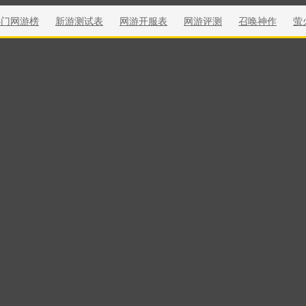
热门网游榜
新游测试表
网游开服表
网游评测
召唤神作
萤